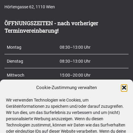
h
Hörtengasse 62, 1110 Wien
e
n
ÖFFNUNGSZEITEN - nach vorheriger
n
Terminvereinbarung!
a
c
Montag
08:30–13:00 Uhr
h
:
Dienstag
08:30–13:00 Uhr
Mittwoch
15:00–20:00 Uhr
Cookie-Zustimmung verwalten
Donnerstag
08:30–20:00 Uhr
Wir verwenden Technologien wie Cookies, um
Freitag
08:30–20:00 Uhr
Geräteinformationen zu speichern und/oder darauf zuzugreifen.
Wir tun dies, um das Surferlebnis zu verbessern und um (nicht)
Samstag
09:00–12:00 Uhr
personalisierte Werbung anzuzeigen. Wenn du diesen
Technologien zustimmst, können wir Daten wie das Surfverhalten
So
geschlossen
oder eindeutige IDs auf dieser Website verarbeiten. Wenn du deine