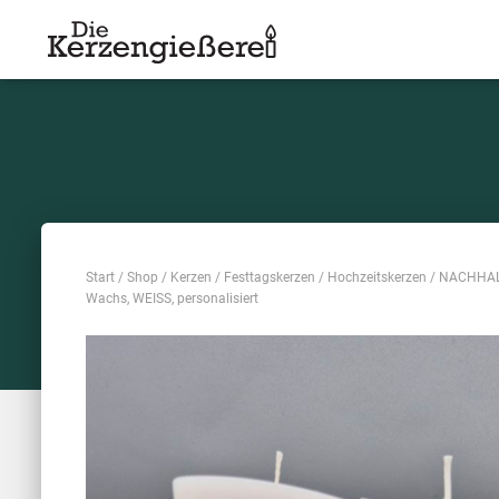
Start
/
Shop
/
Kerzen
/
Festtagskerzen
/
Hochzeitskerzen
/ NACHHALTI
Wachs, WEISS, personalisiert