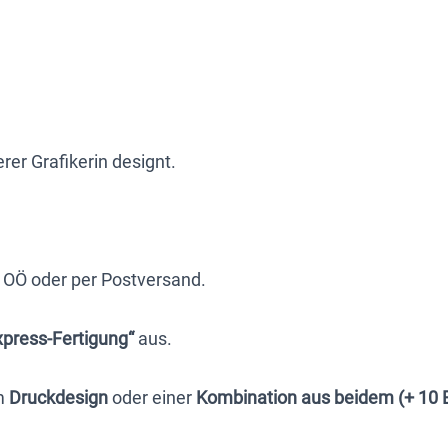
nach
Foto
Vorlage,
Recycling-
Wachs,
 Grafikerin designt.
WEISS,
personalisiert
Menge
 OÖ oder per Postversand.
xpress-Fertigung“
aus.
m
Druckdesign
oder einer
Kombination aus beidem (+ 10 