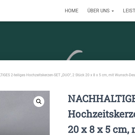
HOME
ÜBER UNS
LEIS
GES 2-teiliges Hochzeitskerzen-SET „DUO“, 2 Stück 20 x 8 x 5 cm, mit Wunsch-Desig
NACHHALTIGES
Hochzeitskerz
20 x 8 x 5 cm