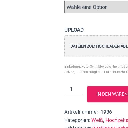
UPLOAD
DATEIEN ZUM HOCHLADEN AB
Einladung, Foto, Schriftbeispiel, Inspirati
Skizze,... 1 Foto möglich - Falls ihr mehr 
NACHHALTIGES
IN DEN WARE
2-
teiliges
Artikelnummer:
1986
Hochzeitskerzen-
Kategorien:
Weiß
,
Hochzeit
SET