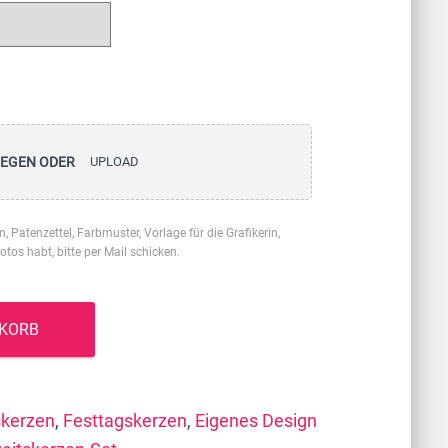
UPLOAD
LEGEN ODER
on, Patenzettel, Farbmuster, Vorlage für die Grafikerin,
Fotos habt, bitte per Mail schicken.
NKORB
skerzen
,
Festtagskerzen
,
Eigenes Design