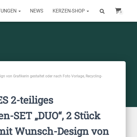
TUNGEN
NEWS
KERZEN-SHOP
0
n von Grafikerin gestaltet oder nach Foto Vorlage, Recycling-
 2-teiliges
en-SET „DUO“, 2 Stück
, mit Wunsch-Design von