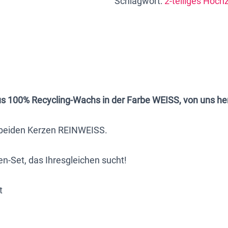
Schlagwort:
2-teiliges Hoch
"DUO",
2
Stück
20
x
8
x
 aus 100% Recycling-Wachs in der Farbe WEISS, von uns her
5
cm,
e beiden Kerzen REINWEISS.
mit
Wunsch-
-Set, das Ihresgleichen sucht!
Design
von
t
Grafikerin
gestaltet
oder