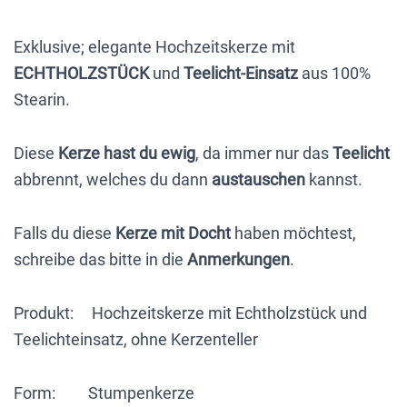
mit
Exklusive; elegante Hochzeitskerze mit
Perlen,
ECHTHOLZSTÜCK
und
Teelicht-Einsatz
aus 100%
Blätter
Stearin.
in
Gold,
Diese
Kerze hast du ewig
, da immer nur das
Teelicht
Kupfer
abbrennt, welches du dann
austauschen
kannst.
und
Beige,
Falls du diese
Kerze mit Docht
haben möchtest,
Ringe,
schreibe das bitte in die
Anmerkungen
.
Kreuz,
Stearin,
Produkt: Hochzeitskerze mit Echtholzstück und
Wachsmotive,
Teelichteinsatz, ohne Kerzenteller
personalisiert
Menge
Form: Stumpenkerze