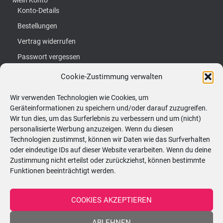
Konto-Details
Bestellungen
Vertrag widerrufen
Passwort vergessen
Cookie-Zustimmung verwalten
S
Suchen …
u
Wir verwenden Technologien wie Cookies, um
Geräteinformationen zu speichern und/oder darauf zuzugreifen.
c
Kerzenatelier:
Wir tun dies, um das Surferlebnis zu verbessern und um (nicht)
h
personalisierte Werbung anzuzeigen. Wenn du diesen
Hörtengasse 62, 1110 Wien
Technologien zustimmst, können wir Daten wie das Surfverhalten
e
oder eindeutige IDs auf dieser Website verarbeiten. Wenn du deine
n
Zustimmung nicht erteilst oder zurückziehst, können bestimmte
ÖFFNUNGSZEITEN - nach vorheriger
n
Funktionen beeinträchtigt werden.
Terminvereinbarung!
a
c
COOKIES AKZEPTIEREN
Montag
08:30–13:00 Uhr
h
ABLEHNEN