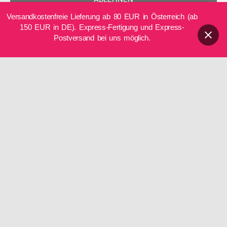
:
Dienstag
08:30–13:00 Uhr
Versandkostenfreie Lieferung ab 80 EUR in Österreich (ab
EINSTELLUNGEN ANZEIGEN
150 EUR in DE). Express-Fertigung und Express-
Mittwoch
15:00–20:00 Uhr
Postversand bei uns möglich.
Cookie-Richtlinie
Datenschutzerklärung
Impressum
Donnerstag
08:30–20:00 Uhr
Freitag
08:30–20:00 Uhr
Samstag
09:00–12:00 Uhr
So
geschlossen
Telefon:
0699/10548898
DE