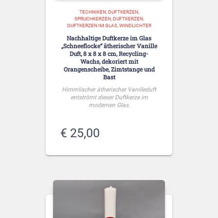
TECHNIKEN, DUFTKERZEN,
SPRUCHKERZEN
DUFTKERZEN,
DUFTKERZEN IM GLAS, WINDLICHTER
Nachhaltige Duftkerze im Glas
„Schneeflocke“ ätherischer Vanille
Duft, 8 x 8 x 8 cm, Recycling-
Wachs, dekoriert mit
Orangenscheibe, Zimtstange und
Bast
Himmlischer ätherischer Vanilleduft
entströmt dieser Duftkerze im
modernen Glas.
€
25,00