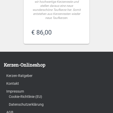
wir hochwertige Kerzenreste und
stellen daraus eine neue
wunderschöne Taufkerze her. Somit
entstehen aus Kerzenresten wieder
neue Taufkerzen.
€
86,00
Kerzen-Onlineshop
Kerzen-Ratgeber
Kontakt
Impressum
Cookie-Richtlinie (EU)
Datenschutzerklärung
AGB