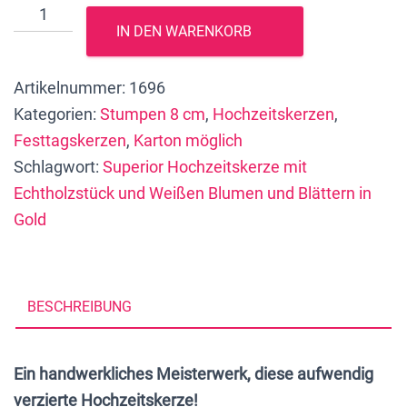
Superior
IN DEN WARENKORB
Hochzeitskerze
mit
Artikelnummer:
1696
ECHTHOLZSTÜCK
Kategorien:
Stumpen 8 cm
,
Hochzeitskerzen
,
und
Festtagskerzen
,
Karton möglich
TEELICHT-
Schlagwort:
Superior Hochzeitskerze mit
Einsatz
Echtholzstück und Weißen Blumen und Blättern in
"Wir
Gold
lieben
Holz",
20
x
BESCHREIBUNG
8
cm,
Ein handwerkliches Meisterwerk, diese aufwendig
weiße
verzierte Hochzeitskerze!
Blüten