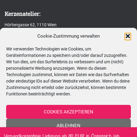
u
c
Kerzenatelier:
h
Hörtengasse 62, 1110 Wien
e
n
Cookie-Zustimmung verwalten
ÖFFNUNGSZEITEN - nach vorheriger
n
Terminvereinbarung!
Wir verwenden Technologien wie Cookies, um
a
Geräteinformationen zu speichern und/oder darauf zuzugreifen.
c
Wir tun dies, um das Surferlebnis zu verbessern und um (nicht)
Montag
08:30–13:00 Uhr
personalisierte Werbung anzuzeigen. Wenn du diesen
h
Technologien zustimmst, können wir Daten wie das Surfverhalten
:
Dienstag
08:30–13:00 Uhr
oder eindeutige IDs auf dieser Website verarbeiten. Wenn du deine
Zustimmung nicht erteilst oder zurückziehst, können bestimmte
Funktionen beeinträchtigt werden.
Mittwoch
15:00–20:00 Uhr
Donnerstag
08:30–20:00 Uhr
COOKIES AKZEPTIEREN
Freitag
08:30–20:00 Uhr
ABLEHNEN
Versandkostenfreie Lieferung ab 80 EUR in Österreich (ab