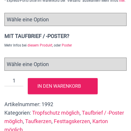
* Express-Porto bitte im Warenkorb bei "Versand" auswählen! Mehr Infos
hier
.
MIT TAUFBRIEF / -POSTER?
Mehr Infos bei
diesem Produkt
, oder
Poster
Taufkerze,
IN DEN WARENKORB
Lebenskerze,
Patenkerze
Artikelnummer:
1992
Junge
Kategorien:
Tropfschutz möglich
,
Taufbrief / -Poster
"Lebensbaum
möglich
,
Taufkerzen
,
Festtagskerzen
,
Karton
mit
möglich
blauen