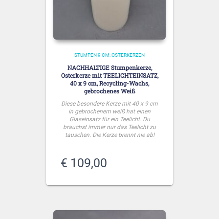
STUMPEN 9 CM
OSTERKERZEN
NACHHALTIGE Stumpenkerze,
Osterkerze mit TEELICHTEINSATZ,
40 x 9 cm, Recycling-Wachs,
gebrochenes Weiß
Diese besondere Kerze mit 40 x 9 cm
in gebrochenem weiß hat einen
Glaseinsatz für ein Teelicht. Du
brauchst immer nur das Teelicht zu
tauschen. Die Kerze brennt nie ab!
€
109,00