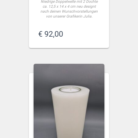
Niedrige Doppelwelle mit 2 Dochte
ca. 12,5 x 14 x 4 cm neu designt
nach deinen Wunschvorstellungen
von unserer Grafikerin Julia.
€
92,00