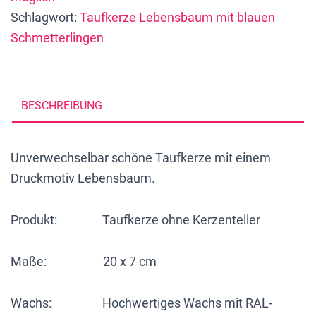
Schlagwort:
Taufkerze Lebensbaum mit blauen
Schmetterlingen",
Schmetterlingen
20
x
7
cm,
BESCHREIBUNG
Druckmotiv,
personalisiert
Unverwechselbar schöne Taufkerze mit einem
Menge
Druckmotiv Lebensbaum.
Produkt: Taufkerze ohne Kerzenteller
Maße: 20 x 7 cm
Wachs: Hochwertiges Wachs mit RAL-