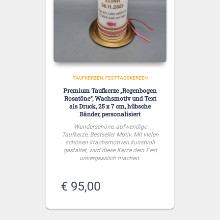
TAUFKERZEN
FESTTAGSKERZEN
Premium Taufkerze „Regenbogen
Rosatöne“, Wachsmotiv und Text
als Druck, 25 x 7 cm, hübsche
Bänder, personalisiert
Wunderschöne, aufwendige
Taufkerze, Bestseller Motiv. Mit vielen
schönen Wachsmotiven kunstvoll
gestaltet, wird diese Kerze dein Fest
unvergesslich machen.
€
95,00