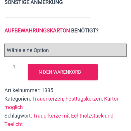
SONSTIGE ANMERKUNG
AUFBEWAHRUNGSKARTON
BENÖTIGT?
Premium
IN DEN WARENKORB
Trauerkerze
mit
Artikelnummer:
1335
ECHTHOLZSTÜCK
Kategorien:
Trauerkerzen
,
Festtagskerzen
,
Karton
und
möglich
TEELICHT
Schlagwort:
Trauerkerze mit Echtholzstück und
"Wachskreuz
Teelicht
Schwarz