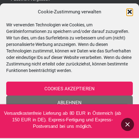
Cookie-Zustimmung verwalten
S
Suchen …
u
Wir verwenden Technologien wie Cookies, um
Geräteinformationen zu speichern und/oder darauf zuzugreifen.
c
Kerzenatelier:
Wir tun dies, um das Surferlebnis zu verbessern und um (nicht)
h
personalisierte Werbung anzuzeigen. Wenn du diesen
Hörtengasse 62, 1110 Wien
Technologien zustimmst, können wir Daten wie das Surfverhalten
e
oder eindeutige IDs auf dieser Website verarbeiten. Wenn du deine
n
Zustimmung nicht erteilst oder zurückziehst, können bestimmte
ÖFFNUNGSZEITEN - nach vorheriger
n
Funktionen beeinträchtigt werden.
Terminvereinbarung!
a
c
COOKIES AKZEPTIEREN
Montag
08:30–13:00 Uhr
h
ABLEHNEN
:
Dienstag
08:30–13:00 Uhr
Versandkostenfreie Lieferung ab 80 EUR in Österreich (ab
EINSTELLUNGEN ANZEIGEN
150 EUR in DE). Express-Fertigung und Express-
Mittwoch
15:00–20:00 Uhr
Postversand bei uns möglich.
Cookie-Richtlinie
Datenschutzerklärung
Impressum
Donnerstag
08:30–20:00 Uhr