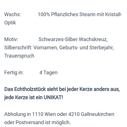
brennt
Wachs: 100% Pflanzliches Stearin mit Kristall-
nie
Optik
ab,
immer
nur
Motiv: Schwarzes-Silber Wachskreuz,
das
Silberschrift: Vornamen, Geburts- und Sterbejahr,
Teelicht
Trauerspruch
tauschen!
Menge
Fertig in: 4 Tagen
Das Echtholzstück sieht bei jeder Kerze anders aus,
jede Kerze ist ein UNIKAT!
Abholung in 1110 Wien oder 4210 Gallneukirchen
oder Postversand ist möglich.