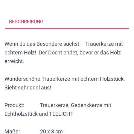
mit
Silber"
,
BESCHREIBUNG
20
x
Wenn du das Besondere suchst – Trauerkerze mit
8
echtem Holz! Der Docht endet, bevor er das Holz
cm,
erreicht.
Spruch:
"Du
Wunderschöne Trauerkerze mit echtem Holzstück.
bleibst
Sieht sehr edel aus!
immer
in
Produkt: Trauerkerze, Gedenkkerze mit
unseren
Echtholzstück und TEELICHT
Herzen",
personalisiert
Maße: 20 x 8 cm
-