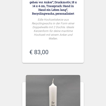
gehen vor Anker“, Druckmotiv, 18 x
14 x 4 cm, Trauspruch: Hand in
Hand ein Leben lang“,
Recyclingwachs, personalisiert
Edle Hochzeitskerze aus
Recyclingwachs in der Form einer
Doppelwelle mit 2 Dochte. Ideale
Kerzenform für deine maritime
Hochzeit mit einem Anker und
Wellen.
€
83,00