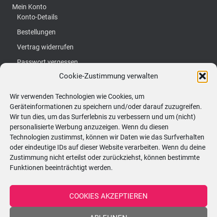
Mein Konto
Konto-Details
Bestellungen
Vertrag widerrufen
Passwort vergessen
Cookie-Zustimmung verwalten
S
Suchen …
Wir verwenden Technologien wie Cookies, um
u
Geräteinformationen zu speichern und/oder darauf zuzugreifen.
c
Wir tun dies, um das Surferlebnis zu verbessern und um (nicht)
Kerzenatelier:
personalisierte Werbung anzuzeigen. Wenn du diesen
h
Technologien zustimmst, können wir Daten wie das Surfverhalten
Hörtengasse 62, 1110 Wien
e
oder eindeutige IDs auf dieser Website verarbeiten. Wenn du deine
n
Zustimmung nicht erteilst oder zurückziehst, können bestimmte
ÖFFNUNGSZEITEN - nach vorheriger
Funktionen beeinträchtigt werden.
n
Terminvereinbarung!
a
COOKIES AKZEPTIEREN
c
Montag
08:30–13:00 Uhr
h