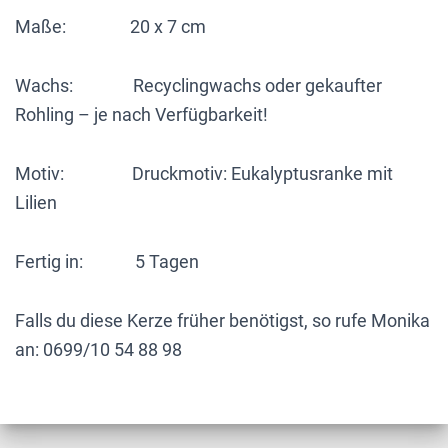
Druckmotiv,
Maße: 20 x 7 cm
personalisiert
Menge
Wachs: Recyclingwachs oder gekaufter
Rohling – je nach Verfügbarkeit!
Motiv: Druckmotiv: Eukalyptusranke mit
Lilien
Fertig in: 5 Tagen
Falls du diese Kerze früher benötigst, so rufe Monika
an: 0699/10 54 88 98