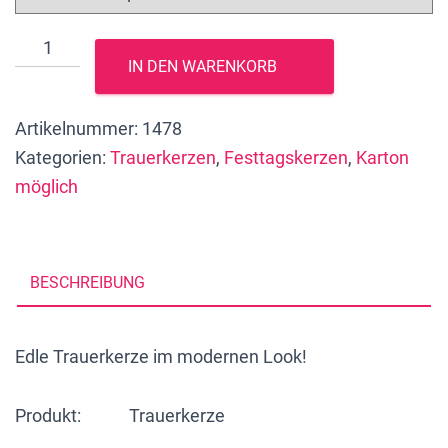
Trauerkerze
IN DEN WARENKORB
"Eukalyptusranke
mit
Artikelnummer:
1478
Lilien
Kategorien:
Trauerkerzen
,
Festtagskerzen
,
Karton
und
möglich
Kreuz",
20
x
7
BESCHREIBUNG
cm,
Spruch:
Edle Trauerkerze im modernen Look!
"Wir
vermissen
Produkt: Trauerkerze
dich!",