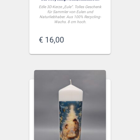
Edle 3D-Kerze „Eule“. Tolles Geschenk
für Sammler von Eulen und
Naturliebhaber. Aus 100% Recycling-
Wachs. 8 cm hoch.
€
16,00