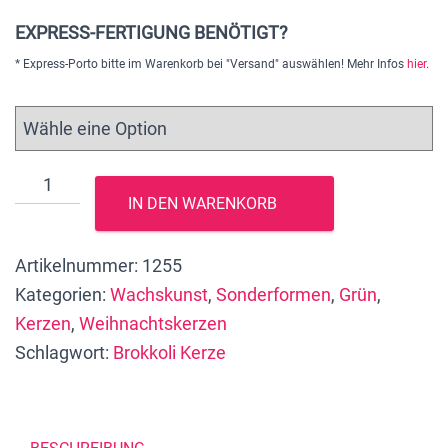
EXPRESS-FERTIGUNG BENÖTIGT?
* Express-Porto bitte im Warenkorb bei "Versand" auswählen! Mehr Infos
hier
.
Einzigartige
IN DEN WARENKORB
Brokkoli
Kerze,
Artikelnummer:
1255
ca.
Kategorien:
Wachskunst
,
Sonderformen
,
Grün
,
12
Kerzen
,
Weihnachtskerzen
x
Schlagwort:
Brokkoli Kerze
11
cm,
nachhaltig
in