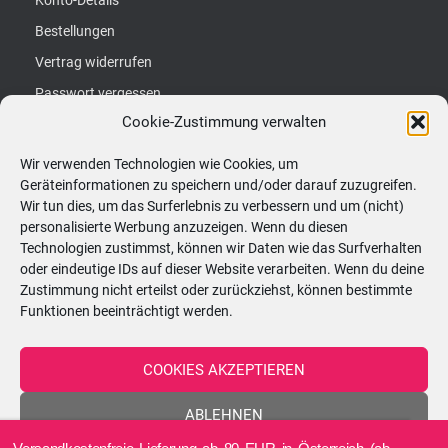
Konto-Details
Bestellungen
Vertrag widerrufen
Passwort vergessen
Cookie-Zustimmung verwalten
S
Suchen …
Wir verwenden Technologien wie Cookies, um
u
Geräteinformationen zu speichern und/oder darauf zuzugreifen.
c
Wir tun dies, um das Surferlebnis zu verbessern und um (nicht)
Kerzenatelier:
personalisierte Werbung anzuzeigen. Wenn du diesen
h
Technologien zustimmst, können wir Daten wie das Surfverhalten
Hörtengasse 62, 1110 Wien
e
oder eindeutige IDs auf dieser Website verarbeiten. Wenn du deine
Zustimmung nicht erteilst oder zurückziehst, können bestimmte
n
ÖFFNUNGSZEITEN - nach vorheriger
Funktionen beeinträchtigt werden.
n
Terminvereinbarung!
a
COOKIES AKZEPTIEREN
c
Montag
08:30–13:00 Uhr
h
ABLEHNEN
:
Dienstag
08:30–13:00 Uhr