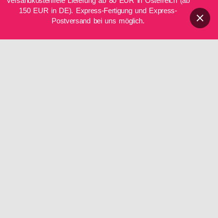
Versandkostenfreie Lieferung ab 80 EUR in Österreich (ab
EINSTELLUNGEN ANZEIGEN
150 EUR in DE). Express-Fertigung und Express-
Mittwoch
15:00–20:00 Uhr
Postversand bei uns möglich.
Cookie-Richtlinie
Datenschutzerklärung
Impressum
Donnerstag
08:30–20:00 Uhr
Freitag
08:30–20:00 Uhr
Samstag
09:00–12:00 Uhr
So
geschlossen
Telefon:
0699/10548898
DE
2026 Creative Brand Base e.U.