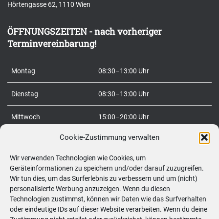
Hörtengasse 62, 1110 Wien
e
n
ÖFFNUNGSZEITEN - nach vorheriger
n
Terminvereinbarung!
a
c
Montag
08:30–13:00 Uhr
h
:
Dienstag
08:30–13:00 Uhr
Mittwoch
15:00–20:00 Uhr
Cookie-Zustimmung verwalten
Donnerstag
08:30–20:00 Uhr
Wir verwenden Technologien wie Cookies, um
Freitag
08:30–20:00 Uhr
Geräteinformationen zu speichern und/oder darauf zuzugreifen.
Wir tun dies, um das Surferlebnis zu verbessern und um (nicht)
Samstag
09:00–12:00 Uhr
personalisierte Werbung anzuzeigen. Wenn du diesen
Technologien zustimmst, können wir Daten wie das Surfverhalten
So
geschlossen
oder eindeutige IDs auf dieser Website verarbeiten. Wenn du deine