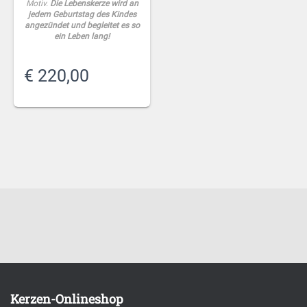
Motiv.
Die Lebenskerze wird an
jedem Geburtstag des Kindes
angezündet und begleitet es so
ein Leben lang!
€
220,00
Kerzen-Onlineshop