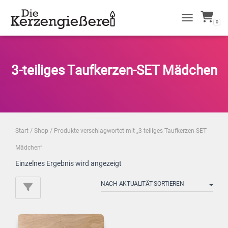
0
NAVIGATION 
3-teiliges Taufkerzen-SET Mädchen
Start
/
Shop
/ Produkte verschlagwortet mit „3-teiliges Taufkerzen-SET
Mädchen“
Einzelnes Ergebnis wird angezeigt