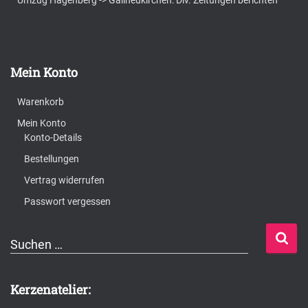
Umzug Hagenberg -> Gallneukirchen: Div. Zeitungen berichten
Mein Konto
Warenkorb
Mein Konto
Konto-Details
Bestellungen
Vertrag widerrufen
Passwort vergessen
S
Suchen …
u
c
Kerzenatelier:
h