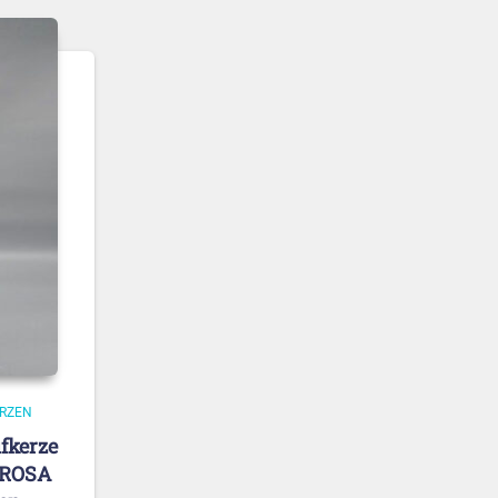
RZEN
fkerze
TROSA