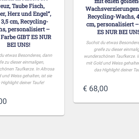
mit edlen golde
euz, Taube Fisch,
Wachsverzierungen,
r, Herz und Engel“,
Recycling-Wachs, 4
 3,5 cm, Recycling-
cm, personalisiert 
s, personalisiert –
ES NUR BEI UNS
 Farbe GIBT ES NUR
Suchst du etwas Besondere
BEI UNS!
greife zu dieser einmali
du etwas Besonderes, dann
wunderschönen Taufkerze. In
fe zu dieser einmaligen,
mit Gold und Weiss gehalten,
hönen Taufkerze. In Altrosa
das Highlight deiner Ta
 und Weiss gehalten, ist sie
 Highlight deiner Taufe!
€
68,00
00