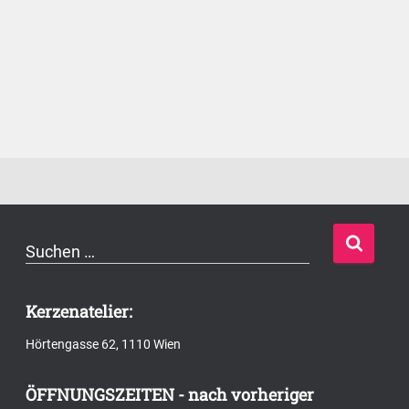
S
Suchen …
u
c
Kerzenatelier:
h
Hörtengasse 62, 1110 Wien
e
n
ÖFFNUNGSZEITEN - nach vorheriger
n