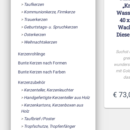
Taufkerzen
„Kr
Wasse
Kommunionkerze, Firmkerze
40 x
Trauerkerzen
Wach
Geburtstags- u. Spruchkerzen
Diese
Osterkerzen
Weihnachtskerzen
Suchst 
Kerzenrohlinge
grei
Bunte Kerzen nach Formen
wundersc
mit Gold
Bunte Kerzen nach Farben
das
Kerzenzubehör
Kerzenteller, Kerzenleuchter
€
73,
Handgefertigte Kerzenteller aus Holz
Kerzenkartons, Kerzenboxen aus
Holz
Taufbrief-/Poster
Tropfschutze, Tropfenfänger