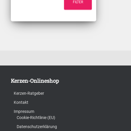
FILTER
i
a
n
x
.
.
P
P
r
r
e
e
Kerzen-Onlineshop
i
i
Kerzen-Ratgeber
s
s
Kontakt
Impressum
Cookie-Richtlinie (EU)
Datenschutzerklärung