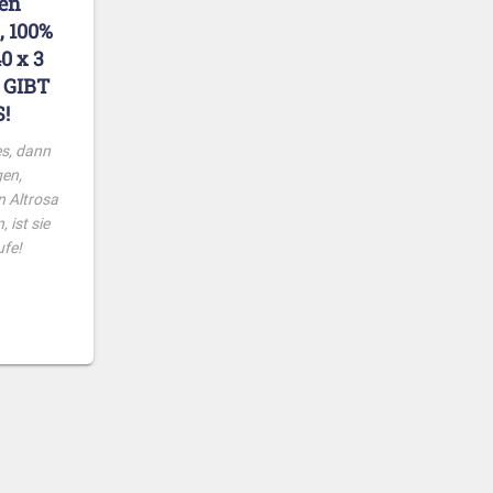
nen
 100%
0 x 3
– GIBT
!
s, dann
gen,
 Altrosa
 ist sie
ufe!