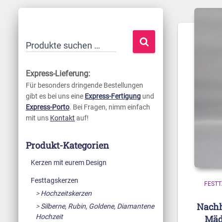
Aktualität
sortiert
S
Produkte suchen …
u
c
Express-Lieferung:
h
Für besonders dringende Bestellungen
gibt es bei uns eine
Express-Fertigung
und
e
Express-Porto
. Bei Fragen, nimm einfach
n
mit uns
Kontakt
auf!
n
a
Produkt-Kategorien
c
Kerzen mit eurem Design
h
Festtagskerzen
:
FEST
Hochzeitskerzen
Nachh
Silberne, Rubin, Goldene, Diamantene
Hochzeit
Mäd