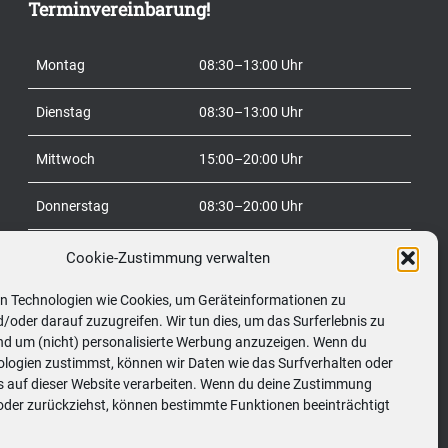
Terminvereinbarung!
a
c
Montag
08:30–13:00 Uhr
h
:
Dienstag
08:30–13:00 Uhr
Mittwoch
15:00–20:00 Uhr
Donnerstag
08:30–20:00 Uhr
Freitag
08:30–20:00 Uhr
Cookie-Zustimmung verwalten
n Technologien wie Cookies, um Geräteinformationen zu
Samstag
09:00–12:00 Uhr
/oder darauf zuzugreifen. Wir tun dies, um das Surferlebnis zu
nd um (nicht) personalisierte Werbung anzuzeigen. Wenn du
So
geschlossen
ologien zustimmst, können wir Daten wie das Surfverhalten oder
Ds auf dieser Website verarbeiten. Wenn du deine Zustimmung
t oder zurückziehst, können bestimmte Funktionen beeinträchtigt
Telefon:
0699/10548898