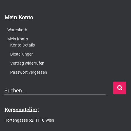
Mein Konto
Warenkorb
Mein Konto
Konto-Details
Bestellungen
Vertrag widerrufen
Passwort vergessen
S
Suchen …
u
c
Kerzenatelier:
h
Hörtengasse 62, 1110 Wien
e
n