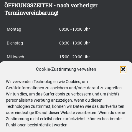
ÖFFNUNGSZEITEN - nach vorheriger
n
Terminvereinbarung!
a
c
Montag
08:30–13:00 Uhr
h
:
Dienstag
08:30–13:00 Uhr
Mittwoch
15:00–20:00 Uhr
Cookie-Zustimmung verwalten
Donnerstag
08:30–20:00 Uhr
Wir verwenden Technologien wie Cookies, um
Freitag
08:30–20:00 Uhr
Geräteinformationen zu speichern und/oder darauf zuzugreifen.
Wir tun dies, um das Surferlebnis zu verbessern und um (nicht)
Samstag
09:00–12:00 Uhr
personalisierte Werbung anzuzeigen. Wenn du diesen
Technologien zustimmst, können wir Daten wie das Surfverhalten
So
geschlossen
oder eindeutige IDs auf dieser Website verarbeiten. Wenn du deine
Zustimmung nicht erteilst oder zurückziehst, können bestimmte
Funktionen beeinträchtigt werden.