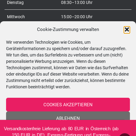
:
Dienstag
08:30–13:00 Uhr
Mittwoch
15:00–20:00 Uhr
Cookie-Zustimmung verwalten
Donnerstag
08:30–20:00 Uhr
Wir verwenden Technologien wie Cookies, um
Freitag
08:30–20:00 Uhr
Geräteinformationen zu speichern und/oder darauf zuzugreifen.
Wir tun dies, um das Surferlebnis zu verbessern und um (nicht)
Samstag
09:00–12:00 Uhr
personalisierte Werbung anzuzeigen. Wenn du diesen
Technologien zustimmst, können wir Daten wie das Surfverhalten
So
geschlossen
oder eindeutige IDs auf dieser Website verarbeiten. Wenn du deine
Zustimmung nicht erteilst oder zurückziehst, können bestimmte
Funktionen beeinträchtigt werden.
Telefon:
0699/10548898
COOKIES AKZEPTIEREN
ABLEHNEN
DE
Versandkostenfreie Lieferung ab 80 EUR in Österreich (ab
EINSTELLUNGEN ANZEIGEN
150 EUR in DE). Express-Fertigung und Express-