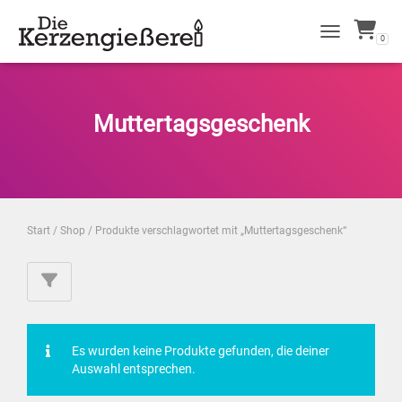
0
NAVIGATION 
Muttertagsgeschenk
Start
/
Shop
/ Produkte verschlagwortet mit „Muttertagsgeschenk“
Es wurden keine Produkte gefunden, die deiner
Auswahl entsprechen.