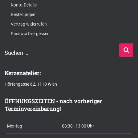
Konto-Details
Bestellungen
Vertrag widerrufen
Passwort vergessen
S
Suchen …
u
c
Kerzenatelier:
h
Hörtengasse 62, 1110 Wien
e
n
ÖFFNUNGSZEITEN - nach vorheriger
n
Terminvereinbarung!
a
c
Montag
08:30–13:00 Uhr
h