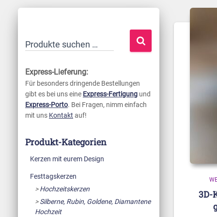
S
Produkte suchen …
u
c
Express-Lieferung:
h
Für besonders dringende Bestellungen
gibt es bei uns eine
Express-Fertigung
und
e
Express-Porto
. Bei Fragen, nimm einfach
n
mit uns
Kontakt
auf!
n
a
Produkt-Kategorien
c
Kerzen mit eurem Design
h
Festtagskerzen
:
WE
Hochzeitskerzen
3D-K
Silberne, Rubin, Goldene, Diamantene
Hochzeit