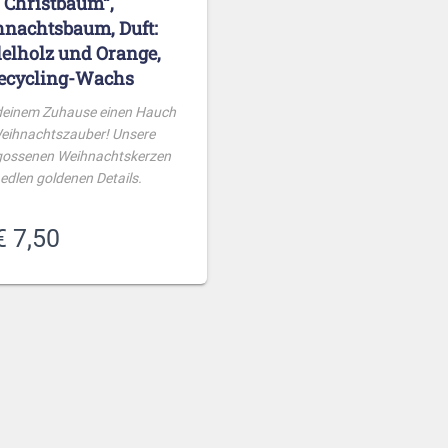
Christbaum“,
nachtsbaum, Duft:
elholz und Orange,
ecycling-Wachs
 deinem Zuhause einen Hauch
eihnachtszauber! Unsere
ossenen Weihnachtskerzen
 edlen goldenen Details.
Ursprünglicher
Aktueller
€
7,50
Preis
Preis
war:
ist:
€ 9,00
€ 7,50.