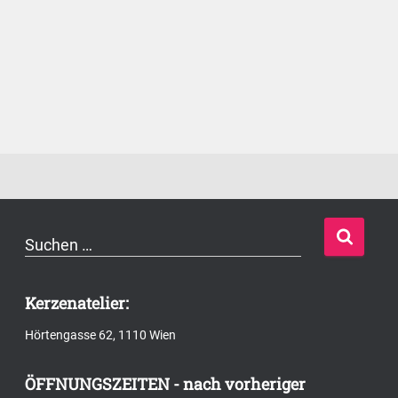
S
Suchen …
u
c
Kerzenatelier:
h
Hörtengasse 62, 1110 Wien
e
n
ÖFFNUNGSZEITEN - nach vorheriger
n