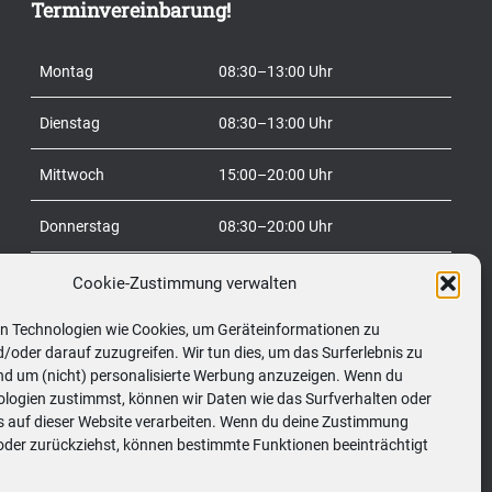
Terminvereinbarung!
a
c
Montag
08:30–13:00 Uhr
h
:
Dienstag
08:30–13:00 Uhr
Mittwoch
15:00–20:00 Uhr
Donnerstag
08:30–20:00 Uhr
Freitag
08:30–20:00 Uhr
Cookie-Zustimmung verwalten
n Technologien wie Cookies, um Geräteinformationen zu
Samstag
09:00–12:00 Uhr
/oder darauf zuzugreifen. Wir tun dies, um das Surferlebnis zu
nd um (nicht) personalisierte Werbung anzuzeigen. Wenn du
So
geschlossen
ologien zustimmst, können wir Daten wie das Surfverhalten oder
Ds auf dieser Website verarbeiten. Wenn du deine Zustimmung
t oder zurückziehst, können bestimmte Funktionen beeinträchtigt
Telefon:
0699/10548898