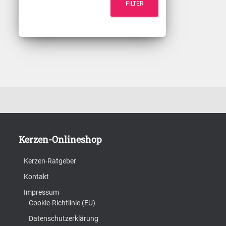
FILTER
i
a
n
x
.
.
P
P
r
r
e
e
Kerzen-Onlineshop
i
i
Kerzen-Ratgeber
s
s
Kontakt
Impressum
Cookie-Richtlinie (EU)
Datenschutzerklärung