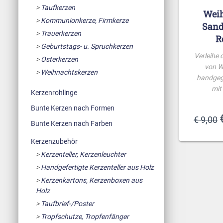
Taufkerzen
Weih
Kommunionkerze, Firmkerze
Sand
Trauerkerzen
R
Geburtstags- u. Spruchkerzen
Verleihe
Osterkerzen
von W
Weihnachtskerzen
handgeg
mit
Kerzenrohlinge
Bunte Kerzen nach Formen
€
9,00
Bunte Kerzen nach Farben
Kerzenzubehör
Kerzenteller, Kerzenleuchter
Handgefertigte Kerzenteller aus Holz
Kerzenkartons, Kerzenboxen aus
Holz
Taufbrief-/Poster
Tropfschutze, Tropfenfänger