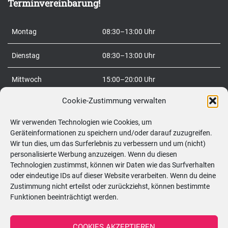
Terminvereinbarung!
a
c
Montag
08:30–13:00 Uhr
h
:
Dienstag
08:30–13:00 Uhr
Mittwoch
15:00–20:00 Uhr
Cookie-Zustimmung verwalten
Donnerstag
08:30–20:00 Uhr
Wir verwenden Technologien wie Cookies, um
Freitag
08:30–20:00 Uhr
Geräteinformationen zu speichern und/oder darauf zuzugreifen.
Wir tun dies, um das Surferlebnis zu verbessern und um (nicht)
Samstag
09:00–12:00 Uhr
personalisierte Werbung anzuzeigen. Wenn du diesen
Technologien zustimmst, können wir Daten wie das Surfverhalten
So
geschlossen
oder eindeutige IDs auf dieser Website verarbeiten. Wenn du deine
Zustimmung nicht erteilst oder zurückziehst, können bestimmte
Funktionen beeinträchtigt werden.
Telefon:
0699/10548898
COOKIES AKZEPTIEREN