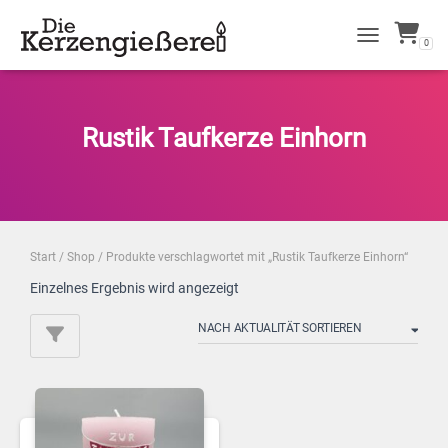
0
NAVIGATION 
Rustik Taufkerze Einhorn
Start
/
Shop
/ Produkte verschlagwortet mit „Rustik Taufkerze Einhorn“
Einzelnes Ergebnis wird angezeigt