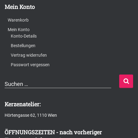
Mein Konto
Warenkorb
Mein Konto
Konto-Details
Bestellungen
Vertrag widerrufen
Passwort vergessen
S
Suchen …
u
c
Kerzenatelier:
h
Hörtengasse 62, 1110 Wien
e
n
ÖFFNUNGSZEITEN - nach vorheriger
n