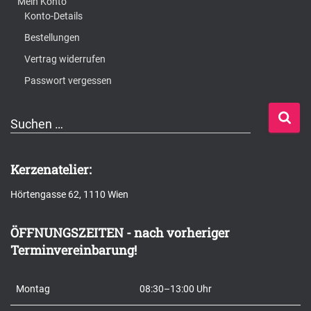
Mein Konto
Konto-Details
Bestellungen
Vertrag widerrufen
Passwort vergessen
S
Suchen …
u
c
Kerzenatelier:
h
Hörtengasse 62, 1110 Wien
e
n
ÖFFNUNGSZEITEN - nach vorheriger
n
Terminvereinbarung!
a
c
Montag
08:30–13:00 Uhr
h