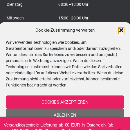
:
Dienstag
08:30–13:00 Uhr
Mittwoch
15:00–20:00 Uhr
Cookie-Zustimmung verwalten
Donnerstag
08:30–20:00 Uhr
Wir verwenden Technologien wie Cookies, um
Freitag
08:30–20:00 Uhr
Geräteinformationen zu speichern und/oder darauf zuzugreifen.
Wir tun dies, um das Surferlebnis zu verbessern und um (nicht)
Samstag
09:00–12:00 Uhr
personalisierte Werbung anzuzeigen. Wenn du diesen
Technologien zustimmst, können wir Daten wie das Surfverhalten
So
geschlossen
oder eindeutige IDs auf dieser Website verarbeiten. Wenn du deine
Zustimmung nicht erteilst oder zurückziehst, können bestimmte
Funktionen beeinträchtigt werden.
Telefon:
0699/10548898
COOKIES AKZEPTIEREN
ABLEHNEN
DE
Versandkostenfreie Lieferung ab 80 EUR in Österreich (ab
EINSTELLUNGEN ANZEIGEN