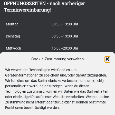
ÖFFNUNGSZEITEN - nach vorheriger
n
Terminvereinbarung!
a
c
Montag
08:30–13:00 Uhr
h
:
Dienstag
08:30–13:00 Uhr
Mittwoch
15:00–20:00 Uhr
Cookie-Zustimmung verwalten
Donnerstag
08:30–20:00 Uhr
Wir verwenden Technologien wie Cookies, um
Freitag
08:30–20:00 Uhr
Geräteinformationen zu speichern und/oder darauf zuzugreifen.
Wir tun dies, um das Surferlebnis zu verbessern und um (nicht)
Samstag
09:00–12:00 Uhr
personalisierte Werbung anzuzeigen. Wenn du diesen
Technologien zustimmst, können wir Daten wie das Surfverhalten
So
geschlossen
oder eindeutige IDs auf dieser Website verarbeiten. Wenn du deine
Zustimmung nicht erteilst oder zurückziehst, können bestimmte
Funktionen beeinträchtigt werden.
Telefon:
0699/10548898