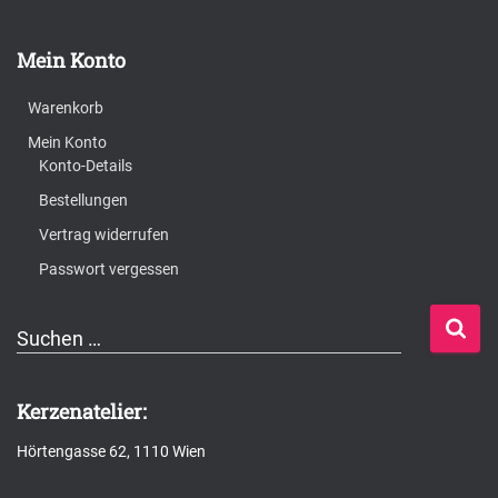
Mein Konto
Warenkorb
Mein Konto
Konto-Details
Bestellungen
Vertrag widerrufen
Passwort vergessen
S
Suchen …
u
c
Kerzenatelier:
h
Hörtengasse 62, 1110 Wien
e
n