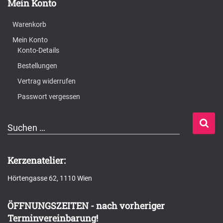
Mein Konto
Warenkorb
Mein Konto
Konto-Details
Bestellungen
Vertrag widerrufen
Passwort vergessen
S
Suchen …
u
c
Kerzenatelier:
h
Hörtengasse 62, 1110 Wien
e
n
ÖFFNUNGSZEITEN - nach vorheriger
n
Terminvereinbarung!