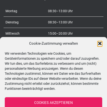
a
c
Montag
08:30–13:00 Uhr
h
:
Dienstag
08:30–13:00 Uhr
Mittwoch
15:00–20:00 Uhr
Cookie-Zustimmung verwalten
Donnerstag
08:30–20:00 Uhr
Wir verwenden Technologien wie Cookies, um
Freitag
08:30–20:00 Uhr
Geräteinformationen zu speichern und/oder darauf zuzugreifen.
Wir tun dies, um das Surferlebnis zu verbessern und um (nicht)
Samstag
09:00–12:00 Uhr
personalisierte Werbung anzuzeigen. Wenn du diesen
Technologien zustimmst, können wir Daten wie das Surfverhalten
So
geschlossen
oder eindeutige IDs auf dieser Website verarbeiten. Wenn du deine
Zustimmung nicht erteilst oder zurückziehst, können bestimmte
Funktionen beeinträchtigt werden.
Telefon:
0699/10548898
COOKIES AKZEPTIEREN