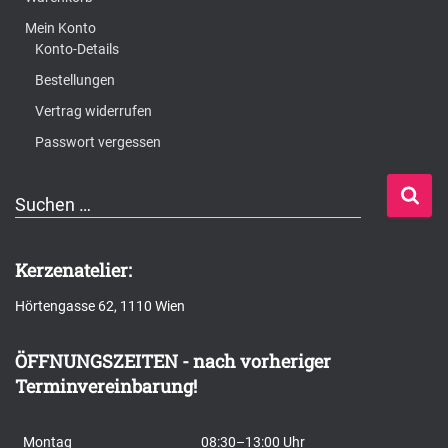
Mein Konto
Konto-Details
Bestellungen
Vertrag widerrufen
Passwort vergessen
S
Suchen …
u
c
Kerzenatelier:
h
Hörtengasse 62, 1110 Wien
e
n
ÖFFNUNGSZEITEN - nach vorheriger
n
Terminvereinbarung!
a
c
Montag
08:30–13:00 Uhr