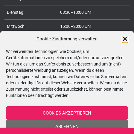
h
:
Dienstag
08:30–13:00 Uhr
Mittwoch
15:00–20:00 Uhr
Cookie-Zustimmung verwalten
Donnerstag
08:30–20:00 Uhr
Wir verwenden Technologien wie Cookies, um
Freitag
08:30–20:00 Uhr
Geräteinformationen zu speichern und/oder darauf zuzugreifen.
Wir tun dies, um das Surferlebnis zu verbessern und um (nicht)
Samstag
09:00–12:00 Uhr
personalisierte Werbung anzuzeigen. Wenn du diesen
Technologien zustimmst, können wir Daten wie das Surfverhalten
So
geschlossen
oder eindeutige IDs auf dieser Website verarbeiten. Wenn du deine
Zustimmung nicht erteilst oder zurückziehst, können bestimmte
Funktionen beeinträchtigt werden.
Telefon:
0699/10548898
COOKIES AKZEPTIEREN
ABLEHNEN
DE