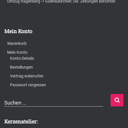
Umzug Hagenberg -> Gallneukirchen: Div. Zeitungen berichten
Mein Konto
Warenkorb
Mein Konto
Konto-Details
Bestellungen
Vertrag widerrufen
Passwort vergessen
S
Suchen …
u
c
Kerzenatelier:
h