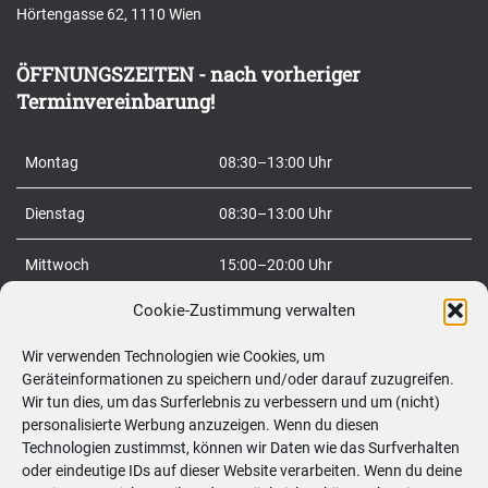
Hörtengasse 62, 1110 Wien
e
n
ÖFFNUNGSZEITEN - nach vorheriger
n
Terminvereinbarung!
a
c
Montag
08:30–13:00 Uhr
h
:
Dienstag
08:30–13:00 Uhr
Mittwoch
15:00–20:00 Uhr
Cookie-Zustimmung verwalten
Donnerstag
08:30–20:00 Uhr
Wir verwenden Technologien wie Cookies, um
Freitag
08:30–20:00 Uhr
Geräteinformationen zu speichern und/oder darauf zuzugreifen.
Wir tun dies, um das Surferlebnis zu verbessern und um (nicht)
Samstag
09:00–12:00 Uhr
personalisierte Werbung anzuzeigen. Wenn du diesen
Technologien zustimmst, können wir Daten wie das Surfverhalten
So
geschlossen
oder eindeutige IDs auf dieser Website verarbeiten. Wenn du deine