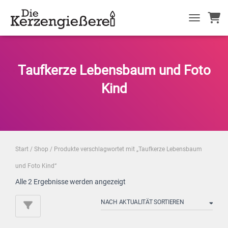
NAVIGATIO
Taufkerze Lebensbaum und Foto
Kind
Start
/
Shop
/ Produkte verschlagwortet mit „Taufkerze Lebensbaum
und Foto Kind“
Nach
Alle 2 Ergebnisse werden angezeigt
Aktualität
sortiert