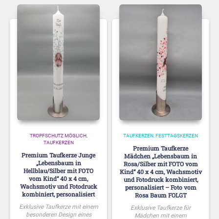
TROPFSCHUTZ MÖGLICH
TAUFKERZEN
FESTTAGSKERZEN
TAUFKERZEN
Premium Taufkerze
Premium Taufkerze Junge
Mädchen „Lebensbaum in
„Lebensbaum in
Rosa/Silber mit FOTO vom
Hellblau/Silber mit FOTO
Kind“ 40 x 4 cm, Wachsmotiv
vom Kind“ 40 x 4 cm,
und Fotodruck kombiniert,
Wachsmotiv und Fotodruck
personalisiert – Foto vom
kombiniert, personalisiert
Rosa Baum FOLGT
Exklusive Taufkerze mit einem
Exklusive Taufkerze für
besonderen Design eines
Mädchen mit einem