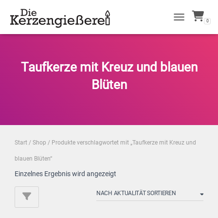
0
NAVIGATION 
Taufkerze mit Kreuz und blauen
Blüten
Start
/
Shop
/ Produkte verschlagwortet mit „Taufkerze mit Kreuz und
blauen Blüten“
Einzelnes Ergebnis wird angezeigt