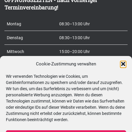
ÖFFNUNGSZEITEN - nach vorheriger
n
Terminvereinbarung!
a
c
Montag
08:30–13:00 Uhr
h
:
Dienstag
08:30–13:00 Uhr
Mittwoch
15:00–20:00 Uhr
Cookie-Zustimmung verwalten
Donnerstag
08:30–20:00 Uhr
Wir verwenden Technologien wie Cookies, um
Freitag
08:30–20:00 Uhr
Geräteinformationen zu speichern und/oder darauf zuzugreifen.
Wir tun dies, um das Surferlebnis zu verbessern und um (nicht)
Samstag
09:00–12:00 Uhr
personalisierte Werbung anzuzeigen. Wenn du diesen
Technologien zustimmst, können wir Daten wie das Surfverhalten
So
geschlossen
oder eindeutige IDs auf dieser Website verarbeiten. Wenn du deine
Zustimmung nicht erteilst oder zurückziehst, können bestimmte
Funktionen beeinträchtigt werden.
Telefon:
0699/10548898