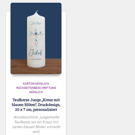
KARTON MÖGLICH
RÜCKSEITENBESCHRIFTUNG
MÖGLICH
Taufkerze Junge „Kreuz mit
blauen Blüten“, Druckdesign,
20 x 7 cm, personalisiert
Wunderschöne jungenhafte
Taufkerze, wo ein Kreuz mit
zarten blauen Blüten umrankt
wird.