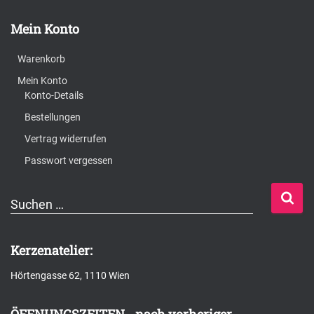
Mein Konto
Warenkorb
Mein Konto
Konto-Details
Bestellungen
Vertrag widerrufen
Passwort vergessen
S
Suchen …
u
c
Kerzenatelier:
h
Hörtengasse 62, 1110 Wien
e
n