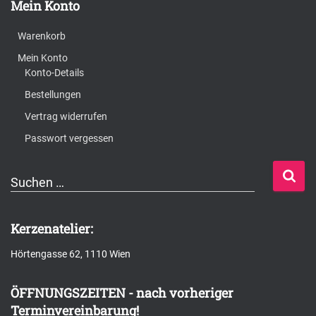
Mein Konto
Warenkorb
Mein Konto
Konto-Details
Bestellungen
Vertrag widerrufen
Passwort vergessen
S
Suchen …
u
c
Kerzenatelier:
h
Hörtengasse 62, 1110 Wien
e
n
ÖFFNUNGSZEITEN - nach vorheriger
n
Terminvereinbarung!