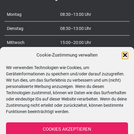
a
c
Montag
08:30–13:00 Uhr
h
:
Dienstag
08:30–13:00 Uhr
Mittwoch
15:00–20:00 Uhr
Cookie-Zustimmung verwalten
Donnerstag
08:30–20:00 Uhr
Wir verwenden Technologien wie Cookies, um
Freitag
08:30–20:00 Uhr
Geräteinformationen zu speichern und/oder darauf zuzugreifen.
Wir tun dies, um das Surferlebnis zu verbessern und um (nicht)
Samstag
09:00–12:00 Uhr
personalisierte Werbung anzuzeigen. Wenn du diesen
Technologien zustimmst, können wir Daten wie das Surfverhalten
So
geschlossen
oder eindeutige IDs auf dieser Website verarbeiten. Wenn du deine
Zustimmung nicht erteilst oder zurückziehst, können bestimmte
Funktionen beeinträchtigt werden.
Telefon:
0699/10548898
COOKIES AKZEPTIEREN