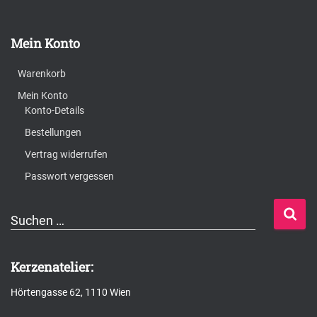
Mein Konto
Warenkorb
Mein Konto
Konto-Details
Bestellungen
Vertrag widerrufen
Passwort vergessen
S
Suchen …
u
c
Kerzenatelier:
h
Hörtengasse 62, 1110 Wien
e