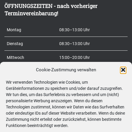
n
ÖFFNUNGSZEITEN - nach vorheriger
n
Terminvereinbarung!
a
c
Montag
08:30–13:00 Uhr
h
:
Dienstag
08:30–13:00 Uhr
Mittwoch
15:00–20:00 Uhr
Cookie-Zustimmung verwalten
Donnerstag
08:30–20:00 Uhr
Wir verwenden Technologien wie Cookies, um
Freitag
08:30–20:00 Uhr
Geräteinformationen zu speichern und/oder darauf zuzugreifen.
Wir tun dies, um das Surferlebnis zu verbessern und um (nicht)
Samstag
09:00–12:00 Uhr
personalisierte Werbung anzuzeigen. Wenn du diesen
Technologien zustimmst, können wir Daten wie das Surfverhalten
So
geschlossen
oder eindeutige IDs auf dieser Website verarbeiten. Wenn du deine
Zustimmung nicht erteilst oder zurückziehst, können bestimmte
Funktionen beeinträchtigt werden.