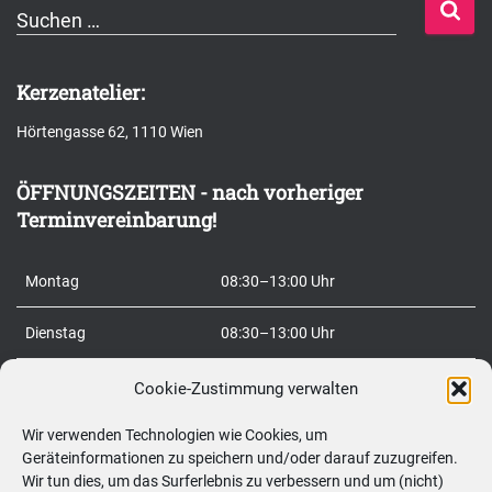
S
Suchen …
u
c
Kerzenatelier:
h
Hörtengasse 62, 1110 Wien
e
n
ÖFFNUNGSZEITEN - nach vorheriger
n
Terminvereinbarung!
a
c
Montag
08:30–13:00 Uhr
h
:
Dienstag
08:30–13:00 Uhr
Mittwoch
15:00–20:00 Uhr
Cookie-Zustimmung verwalten
Wir verwenden Technologien wie Cookies, um
Donnerstag
08:30–20:00 Uhr
Geräteinformationen zu speichern und/oder darauf zuzugreifen.
Wir tun dies, um das Surferlebnis zu verbessern und um (nicht)
Freitag
08:30–20:00 Uhr