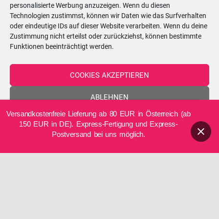
personalisierte Werbung anzuzeigen. Wenn du diesen
Technologien zustimmst, können wir Daten wie das Surfverhalten
Samstag
09:00–12:00 Uhr
oder eindeutige IDs auf dieser Website verarbeiten. Wenn du deine
Zustimmung nicht erteilst oder zurückziehst, können bestimmte
So
geschlossen
Funktionen beeinträchtigt werden.
COOKIES AKZEPTIEREN
Telefon:
0699/10548898
ABLEHNEN
Versandkostenfreie Lieferung ab 80 EUR in Österreich (ab
EINSTELLUNGEN ANZEIGEN
150 EUR in DE). Express-Fertigung und Express-
DE
Postversand bei uns möglich.
Cookie-Richtlinie
Datenschutzerklärung
Impressum
2026 Creative Brand Base e.U.