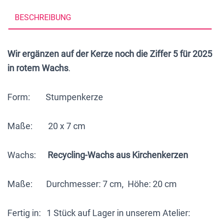
aus
BESCHREIBUNG
Recyclingwachs
von
Wir ergänzen auf der Kerze noch die Ziffer 5 für 2025
Kirchenkerzen,
in rotem Wachs
.
mit
Wachsornamenten
Form: Stumpenkerze
in
Handarbeit
Maße: 20 x 7 cm
gestaltet
Menge
Wachs:
Recycling-Wachs aus Kirchenkerzen
Maße: Durchmesser: 7 cm, Höhe: 20 cm
Fertig in: 1 Stück auf Lager in unserem Atelier: