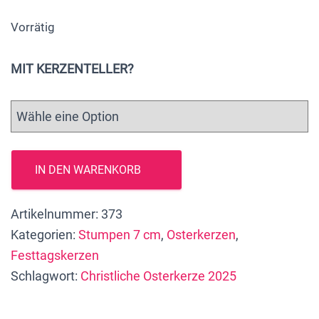
Vorrätig
MIT KERZENTELLER?
Christliche
IN DEN WARENKORB
Osterkerze
2025,
Artikelnummer:
373
20
Kategorien:
Stumpen 7 cm
,
Osterkerzen
,
x
Festtagskerzen
7
Schlagwort:
Christliche Osterkerze 2025
cm,
nachhaltig
hergestellt