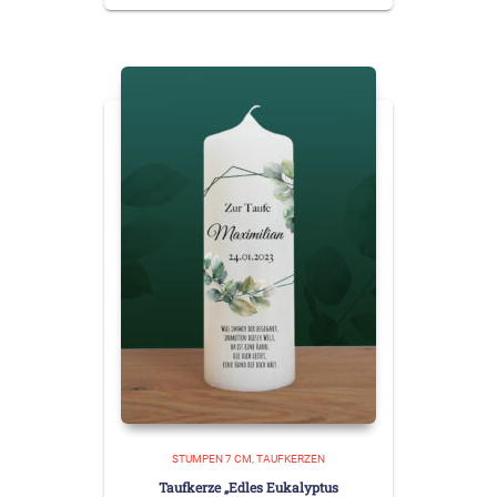
STUMPEN 7 CM
TAUFKERZEN
Taufkerze „Edles Eukalyptus