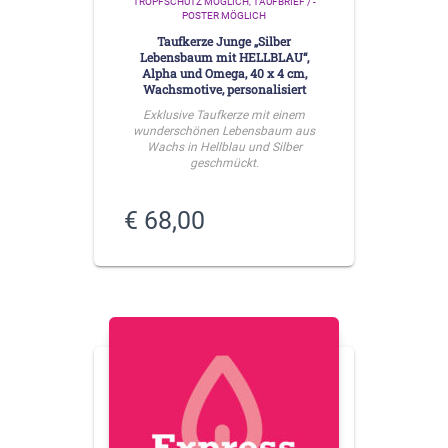
TROPFSCHUTZ MÖGLICH
TAUFBRIEF / -
POSTER MÖGLICH
Taufkerze Junge „Silber
Lebensbaum mit HELLBLAU“,
Alpha und Omega, 40 x 4 cm,
Wachsmotive, personalisiert
Exklusive Taufkerze mit einem
wunderschönen Lebensbaum aus
Wachs in Hellblau und Silber
geschmückt.
€
68,00