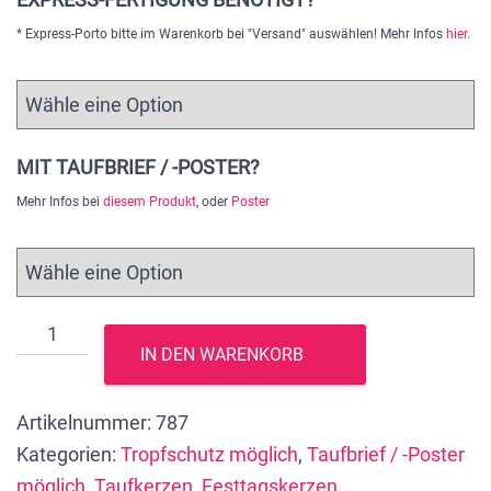
* Express-Porto bitte im Warenkorb bei "Versand" auswählen! Mehr Infos
hier
.
MIT TAUFBRIEF / -POSTER?
Mehr Infos bei
diesem Produkt
, oder
Poster
Taufkerze
IN DEN WARENKORB
Mädchen
"Kreuz
Artikelnummer:
787
und
Kategorien:
Tropfschutz möglich
,
Taufbrief / -Poster
Fische
möglich
,
Taufkerzen
,
Festtagskerzen
Rosatöne",