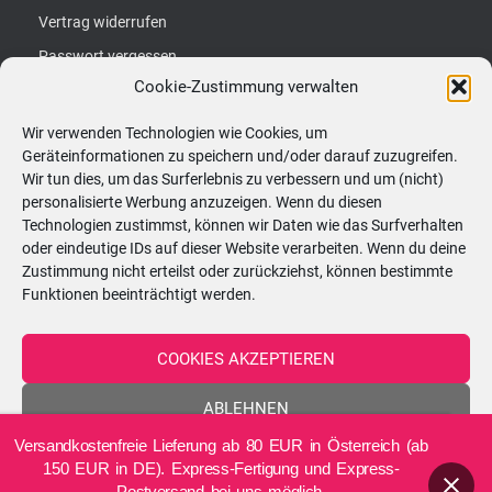
Vertrag widerrufen
Passwort vergessen
Cookie-Zustimmung verwalten
S
Suchen …
Wir verwenden Technologien wie Cookies, um
u
Geräteinformationen zu speichern und/oder darauf zuzugreifen.
c
Wir tun dies, um das Surferlebnis zu verbessern und um (nicht)
Kerzenatelier:
personalisierte Werbung anzuzeigen. Wenn du diesen
h
Technologien zustimmst, können wir Daten wie das Surfverhalten
Hörtengasse 62, 1110 Wien
e
oder eindeutige IDs auf dieser Website verarbeiten. Wenn du deine
Zustimmung nicht erteilst oder zurückziehst, können bestimmte
n
ÖFFNUNGSZEITEN - nach vorheriger
Funktionen beeinträchtigt werden.
n
Terminvereinbarung!
a
COOKIES AKZEPTIEREN
c
Montag
08:30–13:00 Uhr
h
ABLEHNEN
:
Dienstag
08:30–13:00 Uhr
Versandkostenfreie Lieferung ab 80 EUR in Österreich (ab
EINSTELLUNGEN ANZEIGEN
150 EUR in DE). Express-Fertigung und Express-
Mittwoch
15:00–20:00 Uhr
Postversand bei uns möglich.