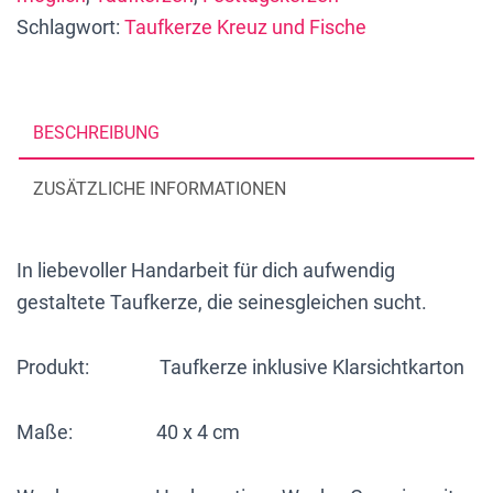
Schlagwort:
Taufkerze Kreuz und Fische
Wachsdesign,
40
x
4
BESCHREIBUNG
cm,
mit
ZUSÄTZLICHE INFORMATIONEN
Silber,
personalisiert
In liebevoller Handarbeit für dich aufwendig
Menge
gestaltete Taufkerze, die seinesgleichen sucht.
Produkt: Taufkerze inklusive Klarsichtkarton
Maße: 40 x 4 cm