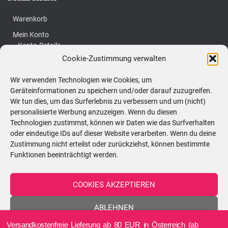
Warenkorb
Mein Konto
Konto-Details
Cookie-Zustimmung verwalten
Bestellungen
Vertrag widerrufen
Wir verwenden Technologien wie Cookies, um
Geräteinformationen zu speichern und/oder darauf zuzugreifen.
Passwort vergessen
Wir tun dies, um das Surferlebnis zu verbessern und um (nicht)
personalisierte Werbung anzuzeigen. Wenn du diesen
S
Technologien zustimmst, können wir Daten wie das Surfverhalten
Suchen …
oder eindeutige IDs auf dieser Website verarbeiten. Wenn du deine
u
Zustimmung nicht erteilst oder zurückziehst, können bestimmte
c
Funktionen beeinträchtigt werden.
Kerzenatelier:
h
Hörtengasse 62, 1110 Wien
e
COOKIES AKZEPTIEREN
n
ÖFFNUNGSZEITEN - nach vorheriger
ABLEHNEN
n
Terminvereinbarung!
a
Versandkostenfreie Lieferung ab 80 EUR in Österreich (ab