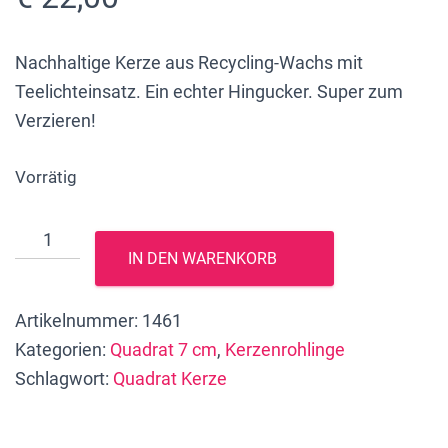
Nachhaltige Kerze aus Recycling-Wachs mit
Teelichteinsatz. Ein echter Hingucker. Super zum
Verzieren!
Vorrätig
Nachhaltige
IN DEN WARENKORB
quadratische
Kerze
Artikelnummer:
1461
mit
Kategorien:
Quadrat 7 cm
,
Kerzenrohlinge
Teelichteinsatz,
Schlagwort:
Quadrat Kerze
15
x
7