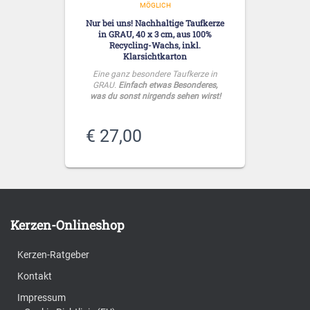
MÖGLICH
Nur bei uns! Nachhaltige Taufkerze
in GRAU, 40 x 3 cm, aus 100%
Recycling-Wachs, inkl.
Klarsichtkarton
Eine ganz besondere Taufkerze in
GRAU.
Einfach etwas Besonderes,
was du sonst nirgends sehen wirst!
€
27,00
Kerzen-Onlineshop
Kerzen-Ratgeber
Kontakt
Impressum