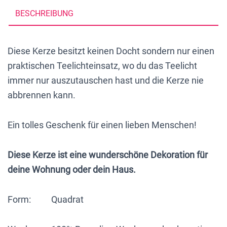
x
BESCHREIBUNG
7
cm,
Diese Kerze besitzt keinen Docht sondern nur einen
aus
praktischen Teelichteinsatz, wo du das Teelicht
Recycling-
immer nur auszutauschen hast und die Kerze nie
Wachs,
abbrennen kann.
gebrochenes
Weiß
Ein tolles Geschenk für einen lieben Menschen!
Menge
Diese Kerze ist eine wunderschöne Dekoration für
deine Wohnung oder dein Haus.
Form: Quadrat