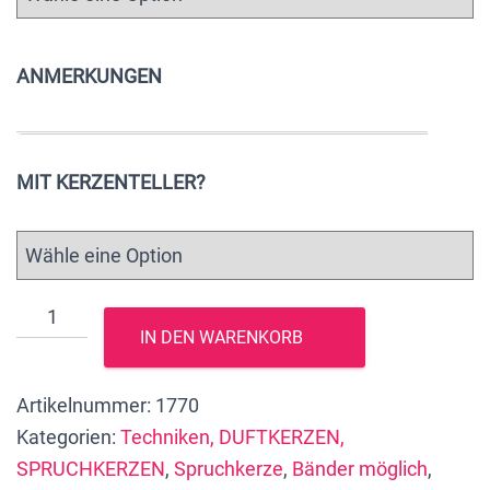
ANMERKUNGEN
MIT KERZENTELLER?
Riesige
IN DEN WARENKORB
NACHHALTIGE
Herbst-
Artikelnummer:
1770
Blockkerze
Kategorien:
Techniken, DUFTKERZEN,
mit
SPRUCHKERZEN
,
Spruchkerze
,
Bänder möglich
,
2