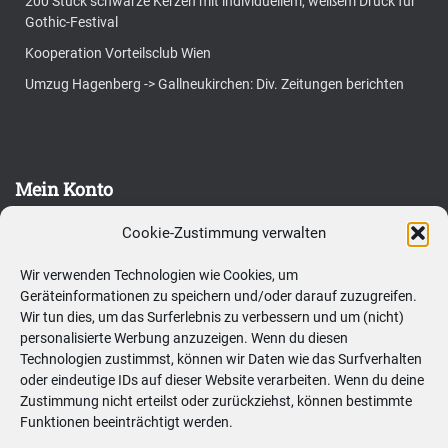
200 Stück schwarze Kerzen mit individuellem, weißem Druck für
Gothic-Festival
Kooperation Vorteilsclub Wien
Umzug Hagenberg -> Gallneukirchen: Div. Zeitungen berichten
Mein Konto
Warenkorb
Cookie-Zustimmung verwalten
Mein Konto
Wir verwenden Technologien wie Cookies, um
Konto-Details
Geräteinformationen zu speichern und/oder darauf zuzugreifen.
Bestellungen
Wir tun dies, um das Surferlebnis zu verbessern und um (nicht)
personalisierte Werbung anzuzeigen. Wenn du diesen
Vertrag widerrufen
Technologien zustimmst, können wir Daten wie das Surfverhalten
Passwort vergessen
oder eindeutige IDs auf dieser Website verarbeiten. Wenn du deine
Zustimmung nicht erteilst oder zurückziehst, können bestimmte
Funktionen beeinträchtigt werden.
S
Suchen …