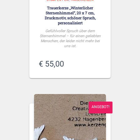
Trauerkerze „Winterlicher
Sternenhimmel“, 20 x 7 cm,
Druckmotiv, schöner Spruch,
personalisiert
Gefühlvoller Spruch über dem
Sternenhimmel – für einen geliebten
Menschen, der leider nicht mehr bei
uns ist.
€
55,00
ANGEBOT!