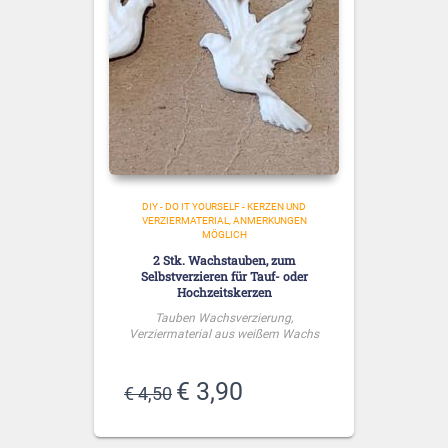
DIY - DO IT YOURSELF - KERZEN UND
VERZIERMATERIAL
ANMERKUNGEN
MÖGLICH
2 Stk. Wachstauben, zum
Selbstverzieren für Tauf- oder
Hochzeitskerzen
Tauben Wachsverzierung,
Verziermaterial aus weißem Wachs
Ursprünglicher
Aktueller
€
3,90
€
4,50
Preis
Preis
war:
ist: