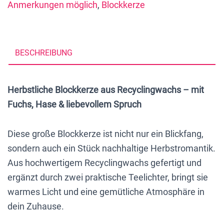
Anmerkungen möglich
,
Blockkerze
Teelichtern
und
Spruch
und
BESCHREIBUNG
Motiv,
23
Herbstliche Blockkerze aus Recyclingwachs – mit
x
Fuchs, Hase & liebevollem Spruch
14
7
Diese große Blockkerze ist nicht nur ein Blickfang,
cm,
sondern auch ein Stück nachhaltige Herbstromantik.
Druckmotiv
Aus hochwertigem Recyclingwachs gefertigt und
Menge
ergänzt durch zwei praktische Teelichter, bringt sie
warmes Licht und eine gemütliche Atmosphäre in
dein Zuhause.