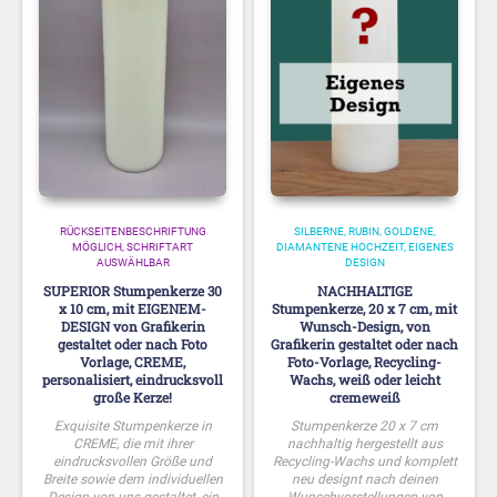
RÜCKSEITENBESCHRIFTUNG
SILBERNE, RUBIN, GOLDENE,
MÖGLICH
SCHRIFTART
DIAMANTENE HOCHZEIT
EIGENES
AUSWÄHLBAR
DESIGN
SUPERIOR Stumpenkerze 30
NACHHALTIGE
x 10 cm, mit EIGENEM-
Stumpenkerze, 20 x 7 cm, mit
DESIGN von Grafikerin
Wunsch-Design, von
gestaltet oder nach Foto
Grafikerin gestaltet oder nach
Vorlage, CREME,
Foto-Vorlage, Recycling-
personalisiert, eindrucksvoll
Wachs, weiß oder leicht
große Kerze!
cremeweiß
Exquisite Stumpenkerze in
Stumpenkerze 20 x 7 cm
CREME, die mit ihrer
nachhaltig hergestellt aus
eindrucksvollen Größe und
Recycling-Wachs und komplett
Breite sowie dem individuellen
neu designt nach deinen
Design von uns gestaltet, ein
Wunschvorstellungen von