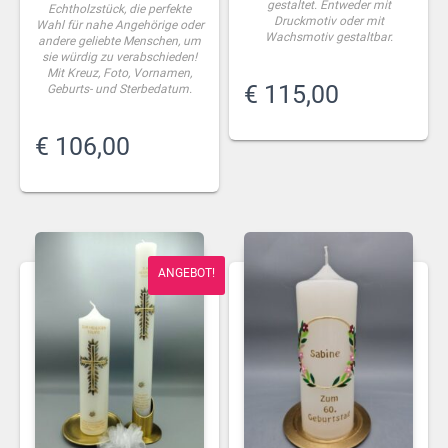
gestaltet. Entweder mit
Echtholzstück, die perfekte
Druckmotiv oder mit
Wahl für nahe Angehörige oder
Wachsmotiv gestaltbar.
andere geliebte Menschen, um
sie würdig zu verabschieden!
Mit Kreuz, Foto, Vornamen,
€
115,00
Geburts- und Sterbedatum.
€
106,00
ANGEBOT!