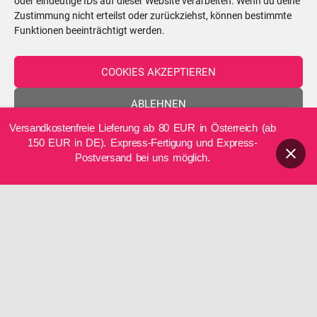
oder eindeutige IDs auf dieser Website verarbeiten. Wenn du deine
Zustimmung nicht erteilst oder zurückziehst, können bestimmte
Funktionen beeinträchtigt werden.
COOKIES AKZEPTIEREN
ABLEHNEN
Versandkostenfreie Lieferung ab 80 EUR in Österreich (ab
EINSTELLUNGEN ANZEIGEN
150 EUR in DE). Express-Fertigung und Express-
Postversand bei uns möglich.
Cookie-Richtlinie
Datenschutzerklärung
Impressum
STUMPEN 8 CM
TRAUERKERZEN
STUMPEN 8 CM
TRAUERKERZEN
NACHHALTIGE Trauerkerze
Superior Trauerkerze mit
mit TEELICHTEINSATZ
ECHTHOLZSTÜCK und Docht
„Kreuz mit Blätterbordüren“,
„Eukalyptus-Ranken mit
25 x 8 cm, Druckmotiv,
Wachs-Kreuz in Gold“, 25 x 8
Creme, Recycling-Wachs,
cm, Druckmotiv mit Wachs-
personalisiert
Kreuz, statt „Mutti“ können
wir auch einen „Vornamen“
Nachhaltige Trauerkerze mit
schreiben, personalisiert
Teelichteinsatz Kreuz und
Blätterbordüren. Eine
Edle Trauerkerze mit
einzigartige Trauerkerze von
Echtholzstück und Docht, die