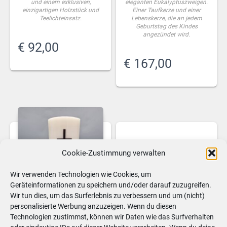
TAUFKERZEN
FESTTAGSKERZEN
TAUFKERZEN
FESTTAGSKERZEN
Taufkerze mit
Taufkerzen SET mit
ECHTHOLZSTÜCK und
ECHTHOLZSTÜCK
Teelichteinsatz, Junge,
„Eukalyptus-Zweige“,
Mädchen „Eukalyptus-
Taufkerze 40 x 4 cm und
Zweige“, 25 x 8 cm,
Lebenskerze mit Teelicht 25 x
Druckmotiv, Goldenes
8 cm, Druckmotiv, Goldenes
Wachskreuz, personalisiert
Wachskreuz, personalisiert
Modern und edel präsentiert
Modern und edel präsentiert
sich diese Taufkerze mit
sich dieses Taufkerzen-SET mit
eleganten Eukalyptuszweigen
Echtholzstück und mit
und einem exklusiven,
eleganten Eukalyptuszweigen.
einzigartigen Holzstück und
Einer Taufkerze und einer
Teelichteinsatz.
Lebenskerze, die an jedem
Geburtstag des Kindes
angezündet wird.
Cookie-Zustimmung verwalten
€
92,00
Wir verwenden Technologien wie Cookies, um
€
167,00
Geräteinformationen zu speichern und/oder darauf zuzugreifen.
Wir tun dies, um das Surferlebnis zu verbessern und um (nicht)
personalisierte Werbung anzuzeigen. Wenn du diesen
Technologien zustimmst, können wir Daten wie das Surfverhalten