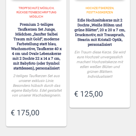
TROPFSCHUTZ MÖGLICH
HOCHZEITSKERZEN
RÜCKSEITENBESCHRIFTUNG
FESTTAGSKERZEN
MÖGLICH
Edle Hochzeitskerze mit 2
Premium 2-teiliges
Dochte „Weiße Blüten und
Taufkerzen Set Junge,
grüne Blätter“, 20 x 20 x 7 cm,
Mädchen „Sanfter Salbei
Druckmotiv, mit Trauspruch,
Traum mit Gold“, moderne
Stearin mit Kristall-Optik,
Farbstellung statt blau,
personalisiert
Wachsmotive, Taufkerze 40 x
Ein Traum diese Kerze. Sie wird
4 cm und Ovale Lebenskerze
eure Hochzeit unvergesslich
mit 2 Dochte 22 x 14 x 7 cm,
machen! Hochzeitskerze mit
mit Babyfoto (oder Symbol
edlen weißen Blüten und
stattdessen), personalisiert
grünen Blättern.
2-teiliges Taufkerzen Set aus
Individualisiert!
unserer exklusiv Linie.
Besonders hübsch durch das
eigene Babyfoto. Edel gestaltet
€
125,00
von unserer Wachsdesignerin.
€
175,00