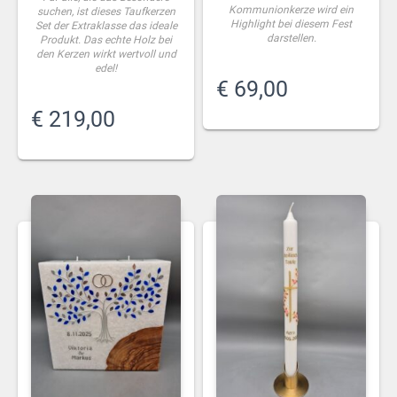
Kommunionkerze wird ein
suchen, ist dieses Taufkerzen
Highlight bei diesem Fest
Set der Extraklasse das ideale
darstellen.
Produkt. Das echte Holz bei
den Kerzen wirkt wertvoll und
edel!
€
69,00
€
219,00