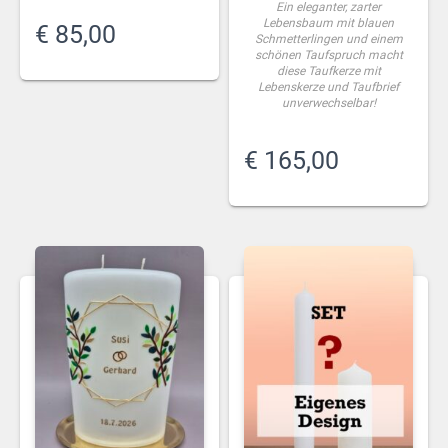
Ein eleganter, zarter
Lebensbaum mit blauen
€
85,00
Schmetterlingen und einem
schönen Taufspruch macht
diese Taufkerze mit
Lebenskerze und Taufbrief
unverwechselbar!
€
165,00