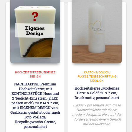
HOCHZEITSKERZEN
EIGENES
KARTON MÖGLICH
DESIGN
RÜCKSEITENBESCHRIFTUNG
MÖGLICH
NACHHALTIGE Premium
Hochzeitskerze „Modernes
Hochzeitskerze, mit
Herz in Gold“, 20 x 7 cm,
ECHTHOLZSTÜCK Nuss und
Druckmotiv, personalisiert
2 Teelicht-Einsätzen (2 LED
passen auch), 23 x 14 x 7 cm,
Exklusiv präsentiert sich diese
mit EIGENEM DESIGN von
Hochzeitskerze mit einem
Grafikerin gestaltet oder nach
modern designten Herz auf der
Foto Vorlage,
Vorderseite und einem Spruch
Recyclingwachs, Creme,
auf der Rückseite.
personalisiert