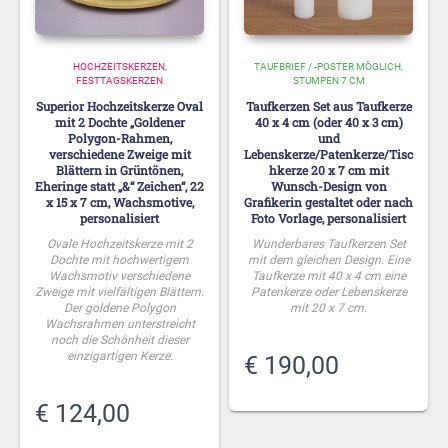
HOCHZEITSKERZEN
TAUFBRIEF / -POSTER MÖGLICH
FESTTAGSKERZEN
STUMPEN 7 CM
Superior Hochzeitskerze Oval
Taufkerzen Set aus Taufkerze
mit 2 Dochte „Goldener
40 x 4 cm (oder 40 x 3 cm)
Polygon-Rahmen,
und
verschiedene Zweige mit
Lebenskerze/Patenkerze/Tisc
Blättern in Grüntönen,
hkerze 20 x 7 cm mit
Eheringe statt „&“ Zeichen“, 22
Wunsch-Design von
x 15 x 7 cm, Wachsmotive,
Grafikerin gestaltet oder nach
personalisiert
Foto Vorlage, personalisiert
Ovale Hochzeitskerze mit 2
Wunderbares Taufkerzen Set
Dochte mit hochwertigem
mit dem gleichen Design. Eine
Wachsmotiv verschiedene
Taufkerze mit 40 x 4 cm eine
Zweige mit vielfältigen Blättern.
Patenkerze oder Lebenskerze
Der goldene Polygon
mit 20 x 7 cm.
Wachsrahmen unterstreicht
noch die Schönheit dieser
einzigartigen Kerze.
€
190,00
€
124,00