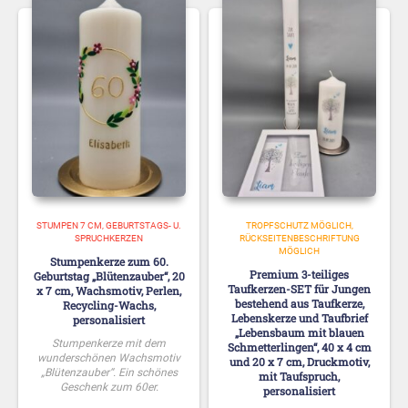
STUMPEN 7 CM
GEBURTSTAGS- U.
TROPFSCHUTZ MÖGLICH
SPRUCHKERZEN
RÜCKSEITENBESCHRIFTUNG
MÖGLICH
Stumpenkerze zum 60.
Premium 3-teiliges
Geburtstag „Blütenzauber“, 20
Taufkerzen-SET für Jungen
x 7 cm, Wachsmotiv, Perlen,
bestehend aus Taufkerze,
Recycling-Wachs,
Lebenskerze und Taufbrief
personalisiert
„Lebensbaum mit blauen
Stumpenkerze mit dem
Schmetterlingen“, 40 x 4 cm
wunderschönen Wachsmotiv
und 20 x 7 cm, Druckmotiv,
„Blütenzauber“. Ein schönes
mit Taufspruch,
Geschenk zum 60er.
personalisiert