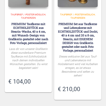
TAUFBRIEF / -POSTER MÖGLICH
TAUFBRIEF / -POSTER MÖGLICH
TAUFKERZEN
TAUFKERZEN
PREMIUM Taufkerze mit
PREMIUM Set aus Taufkerze
ECHTHOLZSTÜCK aus
und Lebenskerze mit
Stearin-Wachs, 40 x 4 cm,
ECHTHOLZSTÜCK und Docht,
mit Wunsch-Design von
40 x 4 cm und 20 x 8 cm,
Grafikerin gestaltet oder nach
Stearin, mit EIGENEM
Foto Vorlage, personalisiert
DESIGN von Grafikerin
gestaltet oder nach Foto
Lass dir von unserer Grafikerin
Vorlage, personalisiert
diese wunderbare Premium
Taufkerze mit Echtholzstück
Dieses exklusive Set aus Tauf-
nach deinen individuellen
und Lebenskerze mit
Wünschen gestalten. Du wirst
Holzelement wird viel Aufsehen
begeistert sein!
erregen, es ist etwas
Besonderes und selten zu
sehen!
€
104,00
€
210,00