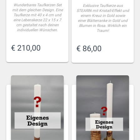
Wunderbares Taufkerzen Set
Exklusive Taufkerze aus
mit dem gleichen Design. Eine
STEARIN mit Kristall-Effekt und
Taufkerze mit 40 x 4 cm und
einem Kreuz in Gold sowie
eine Lebenskerze 22 x 15 x 7
einer Blätterranke in Gold und
cm gestaltet nach deinen
Blumen in Rosa. Wirklich ein
individuellen Wünschen.
Traum!
€
210,00
€
86,00