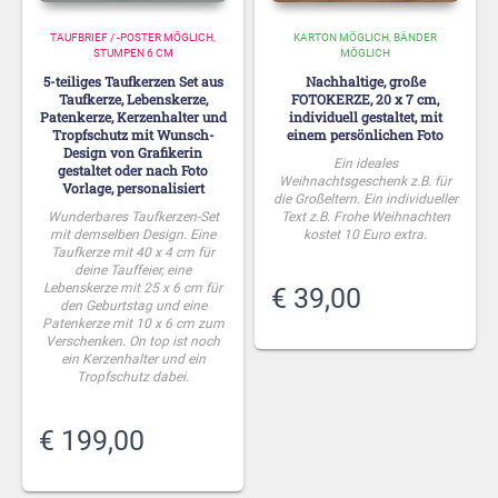
TAUFBRIEF / -POSTER MÖGLICH
KARTON MÖGLICH
BÄNDER
STUMPEN 6 CM
MÖGLICH
5-teiliges Taufkerzen Set aus
Nachhaltige, große
Taufkerze, Lebenskerze,
FOTOKERZE, 20 x 7 cm,
Patenkerze, Kerzenhalter und
individuell gestaltet, mit
Tropfschutz mit Wunsch-
einem persönlichen Foto
Design von Grafikerin
Ein ideales
gestaltet oder nach Foto
Weihnachtsgeschenk z.B. für
Vorlage, personalisiert
die Großeltern. Ein individueller
Wunderbares Taufkerzen-Set
Text z.B. Frohe Weihnachten
mit demselben Design. Eine
kostet 10 Euro extra.
Taufkerze mit 40 x 4 cm für
deine Tauffeier, eine
Lebenskerze mit 25 x 6 cm für
€
39,00
den Geburtstag und eine
Patenkerze mit 10 x 6 cm zum
Verschenken. On top ist noch
ein Kerzenhalter und ein
Tropfschutz dabei.
€
199,00