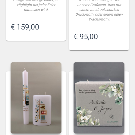
Highlight bei jeder Feier
unserer Grafikerin Julia mit
darstellen wird.
einem ausdrucksstarken
Druckmotiv oder einem edlen
Wachsmotiv.
€
159,00
€
95,00