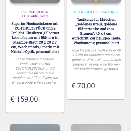
HOCHZEITSKERZEN
TAUFKERZEN
FESTTAGSKERZEN
FESTTAGSKERZEN
Taufkerze für Mädchen
Superior Hochzeitskerze mit
„Goldenes Kreuz, goldene
ECHTHOLZSTÜCK und 2
Blätterranke und rosa
Teelicht-Einsätzen „Silberner
Blumen“, 40 x 3 cm,
Lebensbaum mit Blättern in
Aufschrift: Zur heiligen Taufe,
Marmor-Blau“, 20 x 20 x 7
Wachsmotiv, personalisiert
cm, Wachsmotiv, Stearin mit
Tolle klassische Taufkerze in 40
Kristall-Optik, personalisiert
x 3 cm für Mädchen mit einem
Diese traumhaft schöne
goldenen Kreuz, einer goldenen
Hochzeitskerze mit
Blätterranke und rosa Blumen
ECHTHOLZSTÜCK und 2
mit Wachsmotiven gestaltet.
Teelichteinsätzen ist die
perfekte Wahl für all jene, die
eine besondere Kerze suchen.
€
70,00
€
159,00