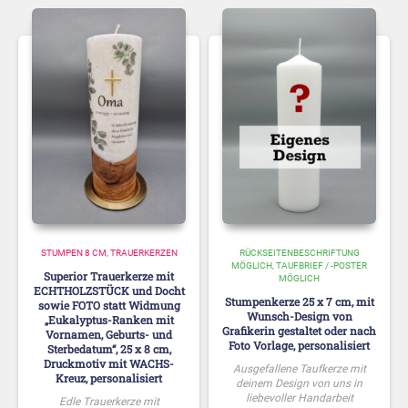
STUMPEN 8 CM
TRAUERKERZEN
RÜCKSEITENBESCHRIFTUNG
MÖGLICH
TAUFBRIEF / -POSTER
Superior Trauerkerze mit
MÖGLICH
ECHTHOLZSTÜCK und Docht
Stumpenkerze 25 x 7 cm, mit
sowie FOTO statt Widmung
Wunsch-Design von
„Eukalyptus-Ranken mit
Grafikerin gestaltet oder nach
Vornamen, Geburts- und
Foto Vorlage, personalisiert
Sterbedatum“, 25 x 8 cm,
Druckmotiv mit WACHS-
Ausgefallene Taufkerze mit
Kreuz, personalisiert
deinem Design von uns in
liebevoller Handarbeit
Edle Trauerkerze mit