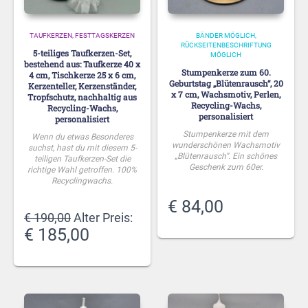
TAUFKERZEN
FESTTAGSKERZEN
BÄNDER MÖGLICH
RÜCKSEITENBESCHRIFTUNG
5-teiliges Taufkerzen-Set,
MÖGLICH
bestehend aus: Taufkerze 40 x
Stumpenkerze zum 60.
4 cm, Tischkerze 25 x 6 cm,
Geburtstag „Blütenrausch“, 20
Kerzenteller, Kerzenständer,
x 7 cm, Wachsmotiv, Perlen,
Tropfschutz, nachhaltig aus
Recycling-Wachs,
Recycling-Wachs,
personalisiert
personalisiert
Stumpenkerze mit dem
Wenn du etwas Besonderes
wunderschönen Wachsmotiv
suchst, hast du mit diesem 5-
„Blütenrausch“. Ein schönes
teiligen Taufkerzen-Set die
Geschenk zum 60er.
richtige Wahl getroffen. 100%
Recyclingwachs.
€
84,00
Ursprünglicher
€
190,00
Alter Preis:
Preis
Aktueller
€
185,00
war:
Preis
€ 190,00
ist:
€ 185,00.