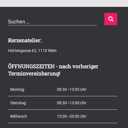
S
Suchen …
u
c
Kerzenatelier:
h
Hörtengasse 62, 1110 Wien
e
n
ÖFFNUNGSZEITEN - nach vorheriger
n
Terminvereinbarung!
a
c
Montag
08:30–13:00 Uhr
h
:
Dienstag
08:30–13:00 Uhr
Mittwoch
15:00–20:00 Uhr