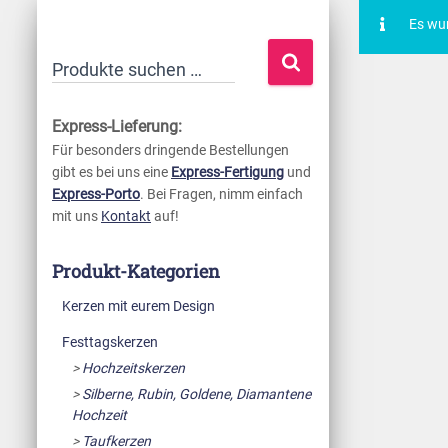
Es wu
S
Produkte suchen …
u
c
Express-Lieferung:
h
Für besonders dringende Bestellungen
gibt es bei uns eine
Express-Fertigung
und
e
Express-Porto
. Bei Fragen, nimm einfach
n
mit uns
Kontakt
auf!
n
a
Produkt-Kategorien
c
Kerzen mit eurem Design
h
Festtagskerzen
:
Hochzeitskerzen
Silberne, Rubin, Goldene, Diamantene
Hochzeit
Taufkerzen