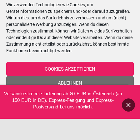
Passwort vergessen
Wir verwenden Technologien wie Cookies, um
Geräteinformationen zu speichern und/oder darauf zuzugreifen.
Wir tun dies, um das Surferlebnis zu verbessern und um (nicht)
S
Suchen …
personalisierte Werbung anzuzeigen. Wenn du diesen
u
Technologien zustimmst, können wir Daten wie das Surfverhalten
oder eindeutige IDs auf dieser Website verarbeiten. Wenn du deine
c
Kerzenatelier:
Zustimmung nicht erteilst oder zurückziehst, können bestimmte
h
Funktionen beeinträchtigt werden.
Hörtengasse 62, 1110 Wien
e
n
COOKIES AKZEPTIEREN
ÖFFNUNGSZEITEN - nach vorheriger
n
Terminvereinbarung!
ABLEHNEN
a
c
Versandkostenfreie Lieferung ab 80 EUR in Österreich (ab
EINSTELLUNGEN ANZEIGEN
Montag
08:30–13:00 Uhr
150 EUR in DE). Express-Fertigung und Express-
h
Postversand bei uns möglich.
:
Cookie-Richtlinie
Datenschutzerklärung
Impressum
Dienstag
08:30–13:00 Uhr
Mittwoch
15:00–20:00 Uhr