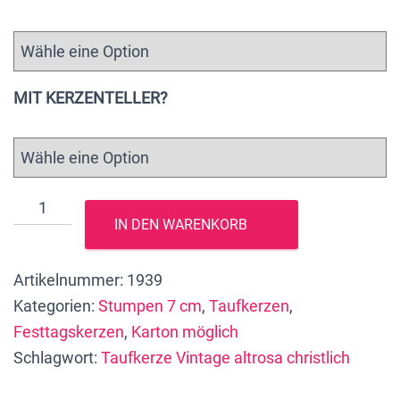
MIT KERZENTELLER?
Taufkerze
IN DEN WARENKORB
"Vintage
altrosa
Artikelnummer:
1939
christlich",
Kategorien:
Stumpen 7 cm
,
Taufkerzen
,
25
Festtagskerzen
,
Karton möglich
x
Schlagwort:
Taufkerze Vintage altrosa christlich
7
cm,