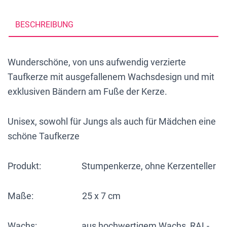
Kreuz,
Fisch,
BESCHREIBUNG
Taube,
Babyfüße,
Wunderschöne, von uns aufwendig verzierte
Wachsmotive,
Taufkerze mit ausgefallenem Wachsdesign und mit
Gold,
exklusiven Bändern am Fuße der Kerze.
3
verschiedene
Unisex, sowohl für Jungs als auch für Mädchen eine
Bänder,
schöne Taufkerze
personalisiert
Menge
Produkt: Stumpenkerze, ohne Kerzenteller
Maße: 25 x 7 cm
Wachs: aus hochwertigem Wachs, RAL-