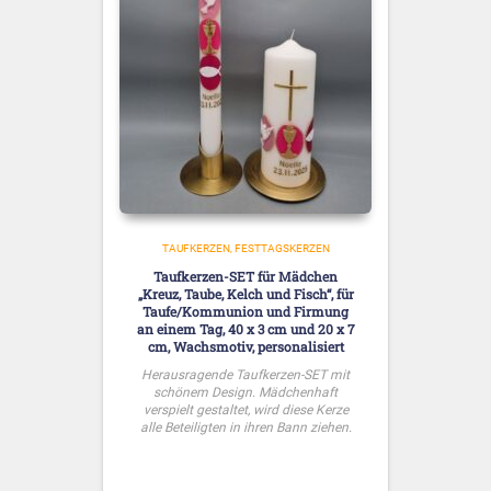
TAUFKERZEN
FESTTAGSKERZEN
Taufkerzen-SET für Mädchen
„Kreuz, Taube, Kelch und Fisch“, für
Taufe/Kommunion und Firmung
an einem Tag, 40 x 3 cm und 20 x 7
cm, Wachsmotiv, personalisiert
Herausragende Taufkerzen-SET mit
schönem Design. Mädchenhaft
verspielt gestaltet, wird diese Kerze
alle Beteiligten in ihren Bann ziehen.